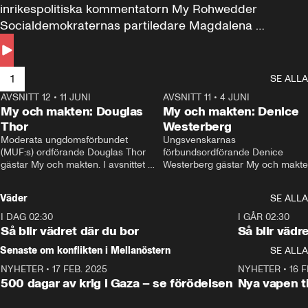
inrikespolitiska kommentatorn My Rohwedder 
Socialdemokraternas partiledare Magdalena 
Andersson till svars.
1
SE ALLA
AVSNITT 12
•
11 JUNI
26:27
AVSNITT 11
•
4 JUNI
2
My och makten: Douglas
My och makten: Denice
Thor
Westerberg
Moderata ungdomsförbundet 
Ungsvenskarnas 
(MUF:s) ordförande Douglas Thor 
förbundsordförande Denice 
gästar My och makten. I avsnittet 
Westerberg gästar My och makten.
diskuteras tonårsutvisningarna och 
avsnittet diskuteras migrationsfrå
hur Moderaterna ska locka väljare till 
och hur SD ska locka kvinnliga 
Väder
SE ALLA
valet i höst. 
väljare. 
I DAG 02:30
1:06
I GÅR 02:30
Så blir vädret där du bor
Så blir vädr
Senaste om konflikten i Mellanöstern
SE ALLA
NYHETER
•
17 FEB. 2025
0:45
NYHETER
•
16 F
500 dagar av krig i Gaza – se förödelsen
Nya vapen ti