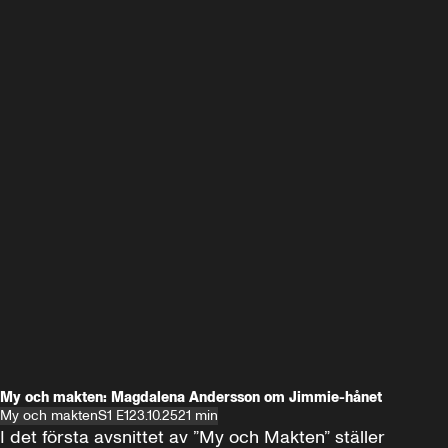
My och makten: Magdalena Andersson om Jimmie-hånet
My och makten
S1 E1
23.10.25
21 min
I det första avsnittet av ”My och Makten” ställer 