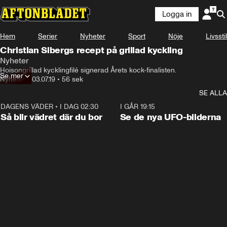
Logga in
Hem
Serier
Nyheter
Sport
Nöje
Livsstil
Christian Sibergs recept på grillad kyckling
Nyheter
Hoisongrillad kycklingfilé signerad Årets kock-finalisten.
Se mer
Nyheter
•
03.07.19
•
56 sek
SE ALLA
DAGENS VÄDER
•
I DAG 02:30
1:06
I GÅR 19:15
Så blir vädret där du bor
Se de nya UFO-bilderna