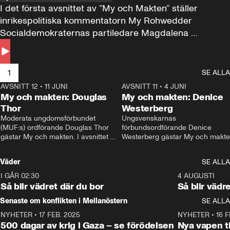
I det första avsnittet av ”My och Makten” ställer 
inrikespolitiska kommentatorn My Rohwedder 
Socialdemokraternas partiledare Magdalena 
Andersson till svars.
1
SE ALLA
AVSNITT 12
•
11 JUNI
26:27
AVSNITT 11
•
4 JUNI
2
My och makten: Douglas
My och makten: Denice
Thor
Westerberg
Moderata ungdomsförbundet 
Ungsvenskarnas 
(MUF:s) ordförande Douglas Thor 
förbundsordförande Denice 
gästar My och makten. I avsnittet 
Westerberg gästar My och makten.
diskuteras tonårsutvisningarna och 
avsnittet diskuteras migrationsfrå
hur Moderaterna ska locka väljare till 
och hur SD ska locka kvinnliga 
Väder
SE ALLA
valet i höst. 
väljare. 
I GÅR 02:30
1:06
4 AUGUSTI
Så blir vädret där du bor
Så blir vädr
Senaste om konflikten i Mellanöstern
SE ALLA
NYHETER
•
17 FEB. 2025
0:45
NYHETER
•
16 F
500 dagar av krig i Gaza – se förödelsen
Nya vapen ti