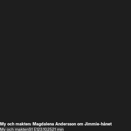
My och makten: Magdalena Andersson om Jimmie-hånet
My och makten
S1 E1
23.10.25
21 min