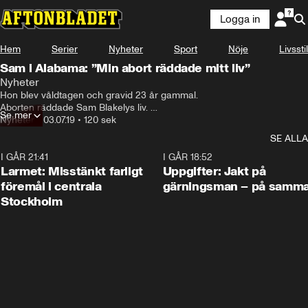
Logga in
Hem
Serier
Nyheter
Sport
Nöje
Livsstil
Sam i Alabama: ”Min abort räddade mitt liv”
Nyheter
Hon blev våldtagen och gravid 23 år gammal.

Aborten räddade Sam Blakelys liv. 

Se mer
– Hade jag tvingats behålla barnet hade jag tagit livet av mig eller dött i 
Nyheter
•
03.07.19
•
120 sek
ett försök att göra abort själv. Nu kommer det att hända andra i stället, 
SE ALLA
säger hon.
I GÅR 21:41
0:35
I GÅR 18:52
Larmet: Misstänkt farligt
Uppgifter: Jakt på
föremål i centrala
gärningsman – på samma
Stockholm