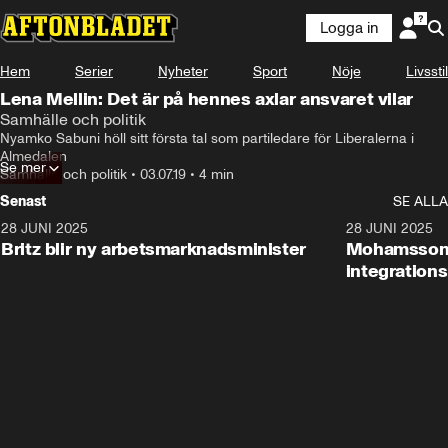
Logga in
Hem
Serier
Nyheter
Sport
Nöje
Livsstil
Lena Mellin: Det är på hennes axlar ansvaret vilar
Samhälle och politik
Nyamko Sabuni höll sitt första tal som partiledare för Liberalerna i 
Almedalen
Se mer
Samhälle och politik
•
03.07.19
•
4 min
Senast
SE ALLA
28 JUNI 2025
1:48
28 JUNI 2025
Britz blir ny arbetsmarknadsminister
Mohamsson b
integration