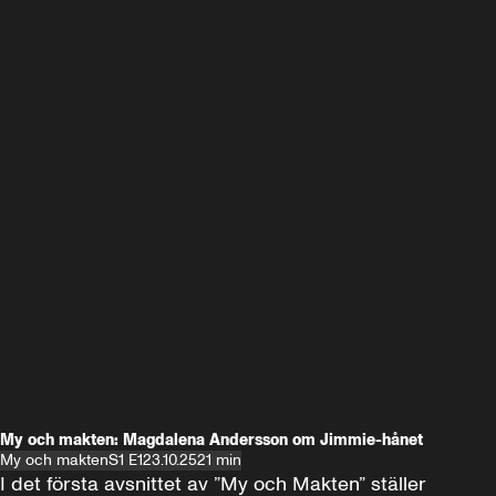
My och makten: Magdalena Andersson om Jimmie-hånet
My och makten
S1 E1
23.10.25
21 min
I det första avsnittet av ”My och Makten” ställer 