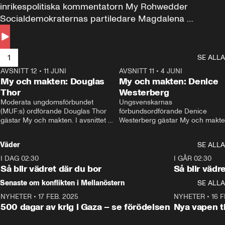
inrikespolitiska kommentatorn My Rohwedder 
Socialdemokraternas partiledare Magdalena 
Andersson till svars.
1
SE ALLA
AVSNITT 12
•
11 JUNI
26:27
AVSNITT 11
•
4 JUNI
2
My och makten: Douglas
My och makten: Denice
Thor
Westerberg
Moderata ungdomsförbundet 
Ungsvenskarnas 
(MUF:s) ordförande Douglas Thor 
förbundsordförande Denice 
gästar My och makten. I avsnittet 
Westerberg gästar My och makten.
diskuteras tonårsutvisningarna och 
avsnittet diskuteras migrationsfrå
hur Moderaterna ska locka väljare till 
och hur SD ska locka kvinnliga 
Väder
SE ALLA
valet i höst. 
väljare. 
I DAG 02:30
1:06
I GÅR 02:30
Så blir vädret där du bor
Så blir vädr
Senaste om konflikten i Mellanöstern
SE ALLA
NYHETER
•
17 FEB. 2025
0:45
NYHETER
•
16 F
500 dagar av krig i Gaza – se förödelsen
Nya vapen ti