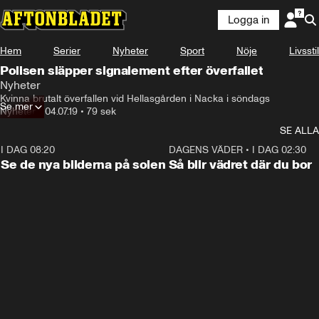
Logga in
Hem
Serier
Nyheter
Sport
Nöje
Livsstil
Polisen släpper signalement efter överfallet
Nyheter
Kvinna brutalt överfallen vid Hellasgården i Nacka i söndags
Se mer
Nyheter
•
04.07.19
•
79 sek
SE ALLA
I DAG 08:20
0:19
DAGENS VÄDER
•
I DAG 02:30
Se de nya bilderna på solen
Så blir vädret där du bor