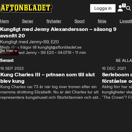
Logga in
Hem
Serier
Nyheter
Sport
Nöje
Livsstil
Kungligt med Jenny Alexandersson – säsong 9
avsnitt 20
Kungligt med Jenny
•
S9, E20
Mejla dina frågor till kungligt@aftonbladet.se
Se mer
Kungligt med Jenny
•
S9 E20
•
04.07.19
•
11 min
Senast
SE ALLA
16 SEP. 2022
3:40
16 DEC. 2021
Kung Charles III – prinsen som till slut
Serieboom o
blev kung
förståelse o
Kung Charles var 73 år när tog över tronen efter sin 
Aldrig förr har 
mamma drottning Elizabeth. Nu är det Charles tur att 
kungligheter ska
representera kungahuset och Storbritannien och sätta 
”The Crown”? Frå
sin egen prägel på den kungliga rollen.
Storbritannien. 
förståelse och h
kungahuset komm
kungaserier är 