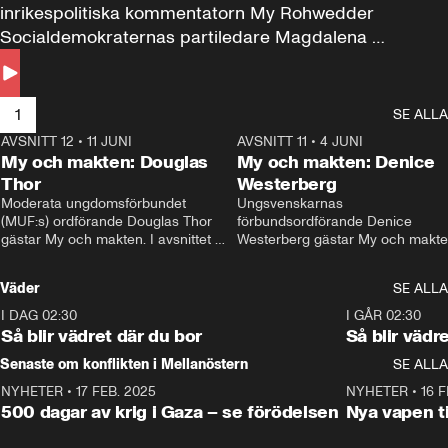
inrikespolitiska kommentatorn My Rohwedder 
Socialdemokraternas partiledare Magdalena 
Andersson till svars.
1
SE ALLA
AVSNITT 12
•
11 JUNI
26:27
AVSNITT 11
•
4 JUNI
2
My och makten: Douglas
My och makten: Denice
Thor
Westerberg
Moderata ungdomsförbundet 
Ungsvenskarnas 
(MUF:s) ordförande Douglas Thor 
förbundsordförande Denice 
gästar My och makten. I avsnittet 
Westerberg gästar My och makten.
diskuteras tonårsutvisningarna och 
avsnittet diskuteras migrationsfrå
hur Moderaterna ska locka väljare till 
och hur SD ska locka kvinnliga 
Väder
SE ALLA
valet i höst. 
väljare. 
I DAG 02:30
1:06
I GÅR 02:30
Så blir vädret där du bor
Så blir vädr
Senaste om konflikten i Mellanöstern
SE ALLA
NYHETER
•
17 FEB. 2025
0:45
NYHETER
•
16 F
500 dagar av krig i Gaza – se förödelsen
Nya vapen ti