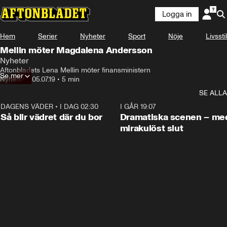
Logga in
Hem
Serier
Nyheter
Sport
Nöje
Livsstil
Mellin möter Magdalena Andersson
Nyheter
Aftonbladets Lena Mellin möter finansministern
Se mer
Nyheter
•
05.07.19
•
5 min
SE ALLA
DAGENS VÄDER
•
I DAG 02:30
1:06
I GÅR 19:07
Så blir vädret där du bor
Dramatiska scenen – me
mirakulöst slut