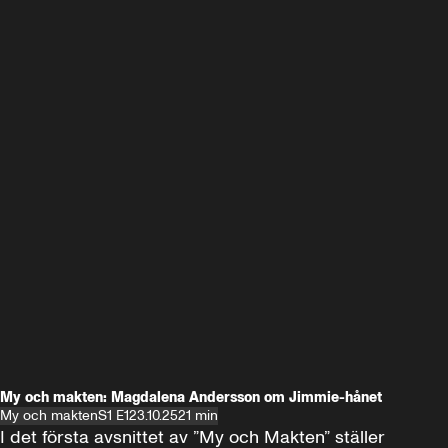
My och makten: Magdalena Andersson om Jimmie-hånet
My och makten
S1 E1
23.10.25
21 min
I det första avsnittet av ”My och Makten” ställer 