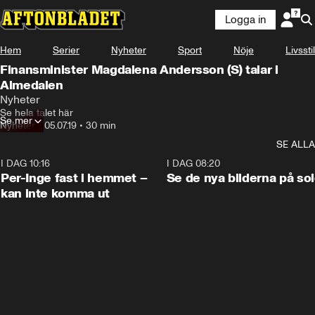
Logga in
Hem
Serier
Nyheter
Sport
Nöje
Livsstil
Finansminister Magdalena Andersson (S) talar i
Almedalen
Nyheter
Se hela talet här
Se mer
Nyheter
•
05.07.19
•
30 min
SE ALLA
I DAG 10:16
1:26
I DAG 08:20
Per-Inge fast i hemmet –
Se de nya bilderna på so
kan inte komma ut