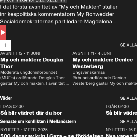
My och makten
S1 E1
23.10.25
21 min
I det första avsnittet av ”My och Makten” ställer 
inrikespolitiska kommentatorn My Rohwedder 
Socialdemokraternas partiledare Magdalena 
Andersson till svars.
1
SE ALLA
AVSNITT 12
•
11 JUNI
26:27
AVSNITT 11
•
4 JUNI
2
My och makten: Douglas
My och makten: Denice
Thor
Westerberg
Moderata ungdomsförbundet 
Ungsvenskarnas 
(MUF:s) ordförande Douglas Thor 
förbundsordförande Denice 
gästar My och makten. I avsnittet 
Westerberg gästar My och makten.
diskuteras tonårsutvisningarna och 
avsnittet diskuteras migrationsfrå
hur Moderaterna ska locka väljare till 
och hur SD ska locka kvinnliga 
Väder
SE ALLA
valet i höst. 
väljare. 
I DAG 02:30
1:06
I GÅR 02:30
Så blir vädret där du bor
Så blir vädr
Senaste om konflikten i Mellanöstern
SE ALLA
NYHETER
•
17 FEB. 2025
0:45
NYHETER
•
16 F
500 dagar av krig i Gaza – se förödelsen
Nya vapen ti