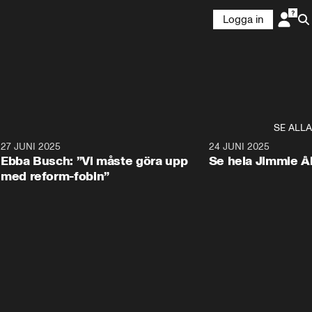
Logga in
SE ALLA
1
27 JUNI 2025
1:24
24 JUNI 2025
Ebba Busch: ”Vi måste göra upp
Se hela Jimmie Å
med reform-fobin”