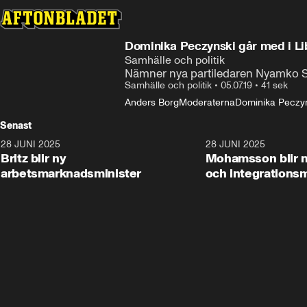
Dominika Peczynski går med i Li
Samhälle och politik
Nämner nya partiledaren Nyamko 
Samhälle och politik
•
05.07.19
•
41 sek
Anders Borg
Moderaterna
Dominika Peczy
Senast
28 JUNI 2025
1:48
28 JUNI 2025
Britz blir ny
Mohamsson blir n
arbetsmarknadsminister
och integrationsm