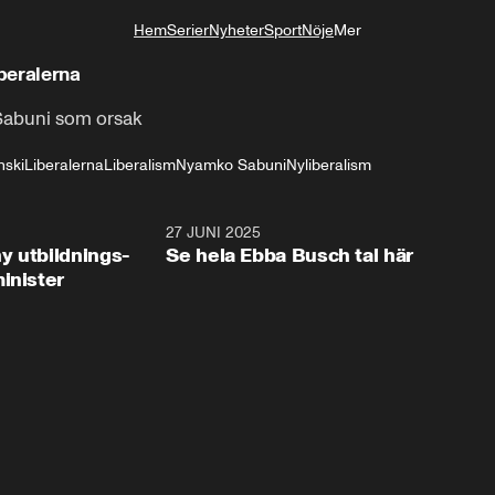
Hem
Serier
Nyheter
Sport
Nöje
Mer
Livsstil
beralerna
Sabuni som orsak
nski
Liberalerna
Liberalism
Nyamko Sabuni
Nyliberalism
2:28
27 JUNI 2025
32:2
y utbildnings-
Se hela Ebba Busch tal här
inister