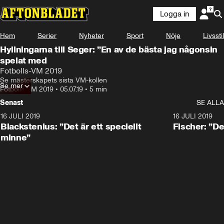
Logga in
Hem
Serier
Nyheter
Sport
Nöje
Livsstil
Hyllningarna till Seger: ”En av de bästa jag någonsin
spelat med
Fotbolls-VM 2019
Se mästerskapets sista VM-kollen
Se mer
Fotbolls-VM 2019
•
05.07.19
•
5 min
Senast
SE ALLA
16 JULI 2019
1:01
16 JULI 2019
Blackstenius: ”Det är ett speciellt
Fischer: ”De
minne”