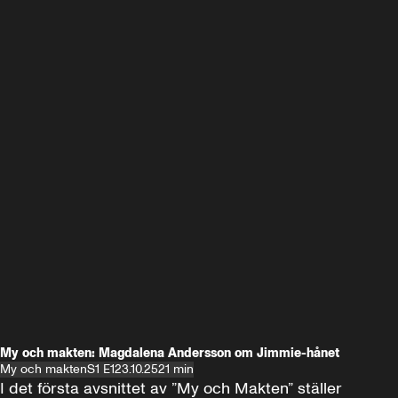
My och makten: Magdalena Andersson om Jimmie-hånet
My och makten
S1 E1
23.10.25
21 min
I det första avsnittet av ”My och Makten” ställer 