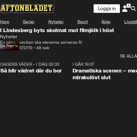
Logga in
Hem
Serier
Nyheter
Sport
Nöje
Livsstil
I Lindesberg byts skolmat mot filmjölk i höst
Nyheter
En gång i veckan ska eleverna serveras fil
Se mer
Nyheter
•
07.07.19
•
48 sek
SE ALLA
DAGENS VÄDER
•
I DAG 02:30
1:06
I GÅR 19:07
Så blir vädret där du bor
Dramatiska scenen – me
mirakulöst slut