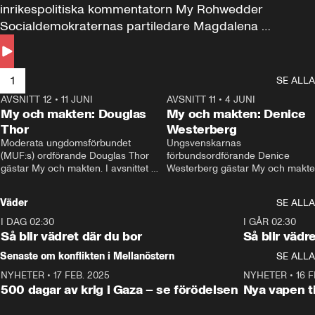
inrikespolitiska kommentatorn My Rohwedder 
Socialdemokraternas partiledare Magdalena 
Andersson till svars.
1
SE ALLA
AVSNITT 12
•
11 JUNI
26:27
AVSNITT 11
•
4 JUNI
2
My och makten: Douglas
My och makten: Denice
Thor
Westerberg
Moderata ungdomsförbundet 
Ungsvenskarnas 
(MUF:s) ordförande Douglas Thor 
förbundsordförande Denice 
gästar My och makten. I avsnittet 
Westerberg gästar My och makten.
diskuteras tonårsutvisningarna och 
avsnittet diskuteras migrationsfrå
hur Moderaterna ska locka väljare till 
och hur SD ska locka kvinnliga 
Väder
SE ALLA
valet i höst. 
väljare. 
I DAG 02:30
1:06
I GÅR 02:30
Så blir vädret där du bor
Så blir vädr
Senaste om konflikten i Mellanöstern
SE ALLA
NYHETER
•
17 FEB. 2025
0:45
NYHETER
•
16 F
500 dagar av krig i Gaza – se förödelsen
Nya vapen ti