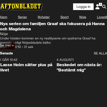
Logga in
Hem
Serier
Nyheter
Sport
Nöje
Livsstil
Nya serien om familjen Graaf ska fokusera på Hanna
och Magdalena
Nöje
Under hösten kommer en ny realityserie om systrarna Graaf ha 
premiär, enligt Nöjesbladets källor.
Se mer
Nöje
•
09.07.19
•
31 sek
Senaste
SE ALLA
I GÅR 10:42
1:04
4 AUGUSTI
Lasse Holm sätter plus på
Beskedet om nästa år:
livet
”Bestämt mig”