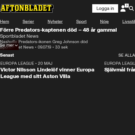
Logga in
Hem
Serier
Nyheter
Sport
Nöje
Livsstil
Förre Predators-kaptenen död – 48 år gammal
Sportbladet News
Nashville Predators-ikonen Greg Johnson död
Se mer
Sportbladet News
•
09.07.19
•
33 sek
Senast
SE ALLA
EUROPA LEAGUE
•
20 MAJ
1:32
EUROPA LEAG
Victor Nilsson Lindelöf vinner Europa
Självmål frå
League med sitt Aston Villa