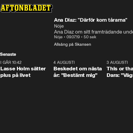
Ana Diaz: "Därför kom tårarna"
Nöje
Ana Diaz om sitt framträdande und
Nöje
•
09.07.19
•
50 sek
Allsång på Skansen
Senaste
I GÅR 10:42
1:04
4 AUGUSTI
0:24
3 AUGUSTI
Lasse Holm sätter
Beskedet om nästa
This or th
plus på livet
år: ”Bestämt mig”
Dara: ”Väg