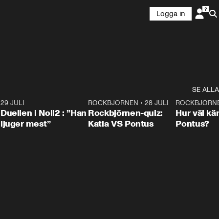
Logga in
SE ALLA
9
29 JULI
0:47
ROCKBJÖRNEN
•
28 JULI
0:15
ROCKBJÖRN
Duellen i Noll2 : ”Han
Rockbjörnen-quiz:
Hur väl kä
ljuger mest”
Katia VS Pontus
Pontus?