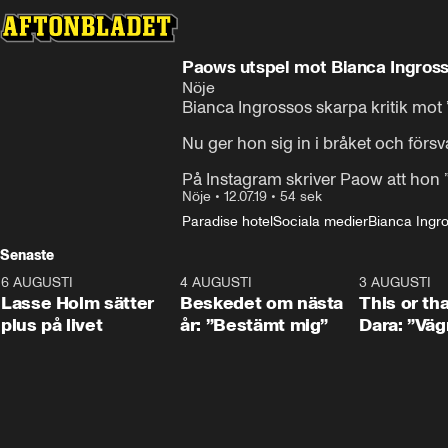
Paows utspel mot Bianca Ingross
Nöje
Bianca Ingrossos skarpa kritik mot 
Nu ger hon sig in i bråket och förs
På Instagram skriver Paow att hon ”
Nöje
•
12.07.19
•
54 sek
Paradise hotel
Sociala medier
Bianca Ingr
Senaste
6 AUGUSTI
1:04
4 AUGUSTI
0:24
3 AUGUSTI
Lasse Holm sätter
Beskedet om nästa
This or th
plus på livet
år: ”Bestämt mig”
Dara: ”Väg