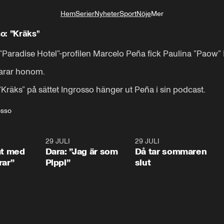
Hem
Serier
Nyheter
Sport
Nöje
Mer
Livsstil
o: ”Kräks”
”Paradise Hotel”-profilen Marcelo Peña fick Paulina ”Paow” Da
varar honom.

Kräks” på sättet Ingrosso hänger ut Peña i sin podcast.
osso
1:02
29 JULI
0:41
29 JULI
0:3
at med
Dara: ”Jag är som
Då tar sommaren
rar”
Pippi”
slut