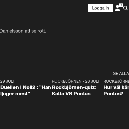
Logga in
nielsson att se rött.

SE ALLA
9
29 JULI
0:47
ROCKBJÖRNEN
•
28 JULI
0:15
ROCKBJÖRN
Duellen i Noll2 : ”Han
Rockbjörnen-quiz:
Hur väl kä
ljuger mest”
Katia VS Pontus
Pontus?