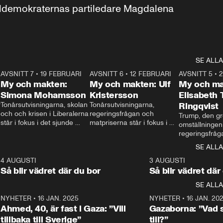
aldemokraternas partiledare Magdalena 
SE ALLA
7
AVSNITT 7
•
19 FEBRUARI
24:30
AVSNITT 6
•
12 FEBRUARI
27:30
AVSNITT 5
•
My och makten:
My och makten: Ulf
My och ma
Simona Mohamsson
Kristersson
Elisabeth
 
Tonårsutvisningarna, skolan 
Tonårsutvisningarna, 
Ringqvist
och och krisen i Liberalerna 
regeringsfrågan och 
Trump, den gr
står i fokus i det sjunde 
matpriserna står i fokus i 
omställningen
avsnittet av ”My och 
det sjätte avsnittet av ”My 
regeringsfråga
makten”. Se när 
och makten”. Se när 
centrum i det 
SE ALLA
Aftonbladets inrikespolitiska 
Aftonbladets inrikespolitiska 
avsnittet av ”
kommentator My 
kommentator My 
6
4 AUGUSTI
1:06
3 AUGUSTI
Makten”. Se nä
Rohwedder ställer 
Rohwedder ställer 
Så blir vädret där du bor
Så blir vädret där
Aftonbladets in
utbildnings- och 
statsminister Ulf Kristersson 
kommentator 
SE ALLA
integrationsminister Simona 
till svars.
Rohwedder stäl
Mohamsson till svars.
Centerpartiets
2
NYHETER
•
16 JAN. 2025
1:01
NYHETER
•
16 JAN. 20
Thand Ring till
Ahmed, 40, är fast i Gaza: ”Vill
Gazaborna: ”Vad s
tillbaka till Sverige”
till?”