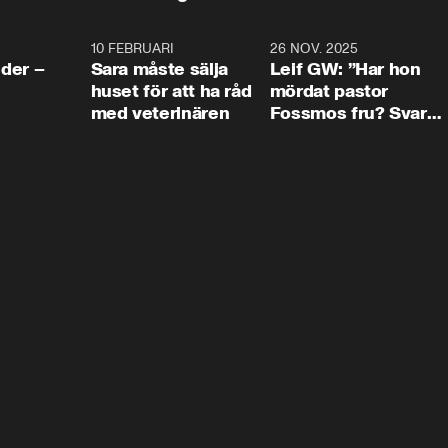
4:24
10 FEBRUARI
4:13
26 NOV. 2025
8:1
der –
Sara måste sälja
Leif GW: ”Har hon
huset för att ha råd
mördat pastor
med veterinären
Fossmos fru? Svar
nej.”