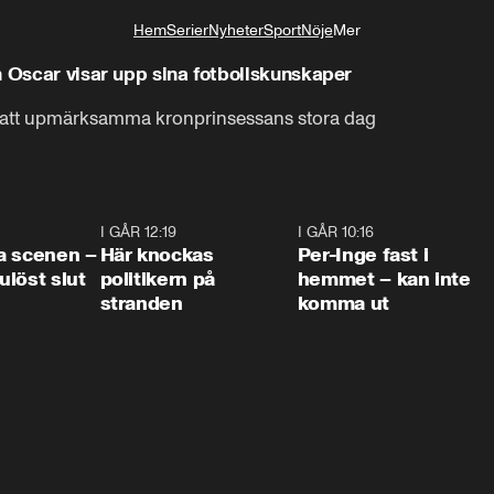
Hem
Serier
Nyheter
Sport
Nöje
Mer
Livsstil
h Oscar visar upp sina fotbollskunskaper
för att upmärksamma kronprinsessans stora dag
0:42
I GÅR 12:19
0:45
I GÅR 10:16
1:2
a scenen –
Här knockas
Per-Inge fast i
löst slut
politikern på
hemmet – kan inte
stranden
komma ut