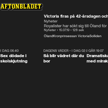
Victoria firas på 42-årsdagen oc
Nyheter
Royalister har sökt sig till Öland 
Nyheter
•
15.07.19
•
128 sek
Öland
Kronprinsessan Victoria
Solliden
I DAG 06:40
0:47
DAGENS VÄDER
•
I DAG 02:30
1:06
I GÅR 19:07
Sex dödade i
Så blir vädret där du
Dramatisk
skolskjutning
bor
med miraku