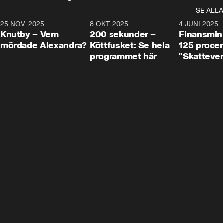
SE ALLA
3
25 NOV. 2025
31:05
8 OKT. 2025
4:29
4 JUNI 2025
Knutby – Vem
200 sekunder –
Finansmin
mördade Alexandra?
Köttfusket: Se hela
125 procent
programmet här
"Skattever
viktig uppg