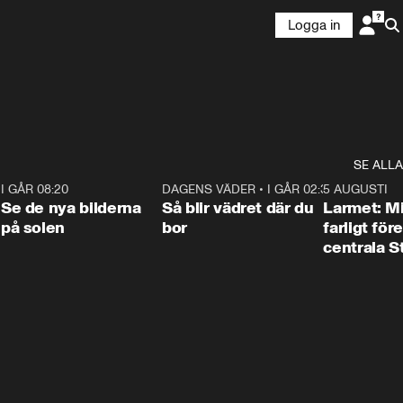
Logga in
SE ALLA
6
I GÅR 08:20
0:31
DAGENS VÄDER
•
I GÅR 02:30
1:06
5 AUGUSTI
Se de nya bilderna
Så blir vädret där du
Larmet: M
på solen
bor
farligt för
centrala 