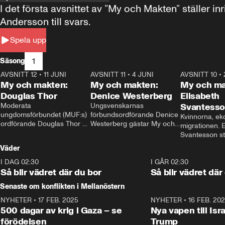
I det första avsnittet av ”My och Makten” ställe
Andersson till svars.
Spela upp
1
Säsong
AVSNITT 12
•
11 JUNI
26:27
AVSNITT 11
•
4 JUNI
23:40
AVSNITT 10
•
My och makten:
My och makten:
My och ma
Douglas Thor
Denice Westerberg
Elisabeth
Moderata 
Ungsvenskarnas 
Svantess
ungdomsförbundet (MUF:s) 
förbundsordförande Denice 
Kvinnorna, ek
ordförande Douglas Thor 
Westerberg gästar My och 
migrationen. E
gästar My och makten. I 
makten. I avsnittet 
Svantesson stäl
avsnittet diskuteras 
diskuteras migrationsfrågan 
när finansmini
Väder
tonårsutvisningarna och hur 
och hur SD ska locka 
Moderaterna ska locka 
kvinnliga väljare. 
I DAG 02:30
1:06
I GÅR 02:30
väljare till valet i höst. 
Så blir vädret där du bor
Så blir vädret där
Senaste om konflikten i Mellanöstern
NYHETER
•
17 FEB. 2025
0:45
NYHETER
•
16 FEB. 20
500 dagar av krig i Gaza – se
Nya vapen till Isr
förödelsen
Trump