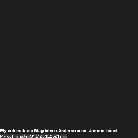
My och makten: Magdalena Andersson om Jimmie-hånet
My och makten
S1 E1
23.10.25
21 min