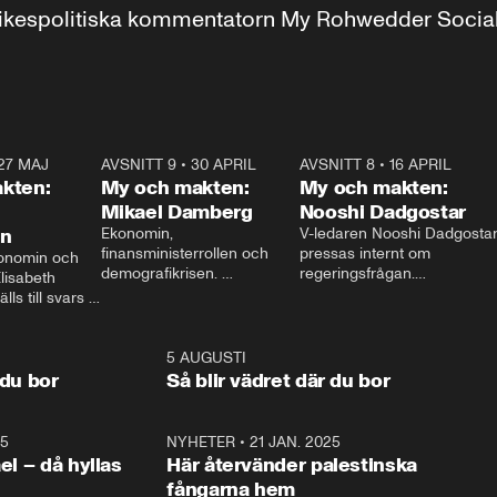
r inrikespolitiska kommentatorn My Rohwedder Soci
27 MAJ
3:51
AVSNITT 9
•
30 APRIL
24:00
AVSNITT 8
•
16 APRIL
25:1
kten:
My och makten:
My och makten:
Mikael Damberg
Nooshi Dadgostar
on
Ekonomin, 
V-ledaren Nooshi Dadgostar
finansministerrollen och 
pressas internt om 
onomin och 
demografikrisen. 
regeringsfrågan.

lisabeth 
Oppositionen ställs till svars 
I Aftonbladets 
ls till svars 
när Socialdemokraternas 
partiledarutfrågning ”My 
stern gästar 
Mikael Damberg gästar My 
och Makten” sätter hon ner 
My och Makten. 
och Makten. 
foten mot kritikerna:

1:06
5 AUGUSTI
1:0
– Vi ställer upp i val. Ska vi 
 du bor
Så blir vädret där du bor
vara med så sitter vi förstås 
25
1:22
NYHETER
•
21 JAN. 2025
0:5
ael – då hyllas
Här återvänder palestinska
fångarna hem