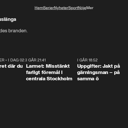
Hem
Serier
Nyheter
Sport
Nöje
Mer
Livsstil
huslänga
ades branden.
ER
•
I DAG 02:30
1:06
I GÅR 21:41
0:35
I GÅR 18:52
0:3
ret där du
Larmet: Misstänkt
Uppgifter: Jakt på
farligt föremål i
gärningsman – på
centrala Stockholm
samma ö