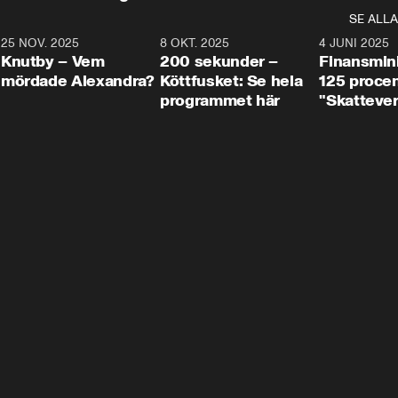
SE ALLA
3
25 NOV. 2025
31:05
8 OKT. 2025
4:29
4 JUNI 2025
Knutby – Vem
200 sekunder –
Finansmin
mördade Alexandra?
Köttfusket: Se hela
125 procent
programmet här
"Skattever
viktig uppg