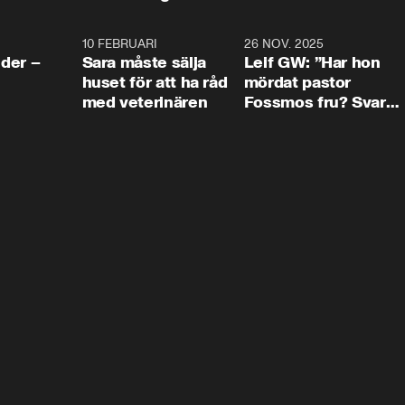
4:24
10 FEBRUARI
4:13
26 NOV. 2025
8:1
der –
Sara måste sälja
Leif GW: ”Har hon
huset för att ha råd
mördat pastor
med veterinären
Fossmos fru? Svar
nej.”