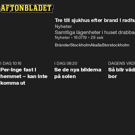
Tre till sjukhus efter brand i rad
Nyheter
Samtliga lägenheter i huset drabb
Nyheter
•
16.07.19
•
29 sek
Bränder
Stockholm
Akalla
Storstockholm
I DAG 10:16
1:26
I DAG 08:20
0:31
DAGENS VÄD
Per-Inge fast i
Se de nya bilderna
Så blir väd
hemmet – kan inte
på solen
bor
komma ut