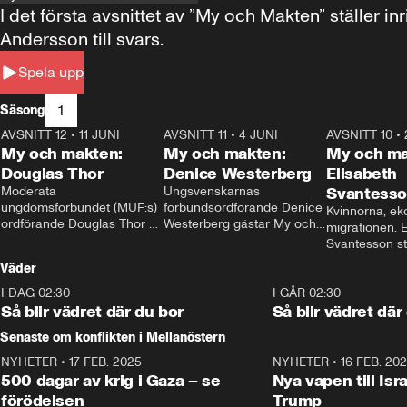
I det första avsnittet av ”My och Makten” ställe
Andersson till svars.
Spela upp
1
Säsong
AVSNITT 12
•
11 JUNI
26:27
AVSNITT 11
•
4 JUNI
23:40
AVSNITT 10
•
My och makten:
My och makten:
My och ma
Douglas Thor
Denice Westerberg
Elisabeth
Moderata 
Ungsvenskarnas 
Svantess
ungdomsförbundet (MUF:s) 
förbundsordförande Denice 
Kvinnorna, ek
ordförande Douglas Thor 
Westerberg gästar My och 
migrationen. E
gästar My och makten. I 
makten. I avsnittet 
Svantesson stäl
avsnittet diskuteras 
diskuteras migrationsfrågan 
när finansmini
Väder
tonårsutvisningarna och hur 
och hur SD ska locka 
Moderaterna ska locka 
kvinnliga väljare. 
I DAG 02:30
1:06
I GÅR 02:30
väljare till valet i höst. 
Så blir vädret där du bor
Så blir vädret där
Senaste om konflikten i Mellanöstern
NYHETER
•
17 FEB. 2025
0:45
NYHETER
•
16 FEB. 20
500 dagar av krig i Gaza – se
Nya vapen till Isr
förödelsen
Trump