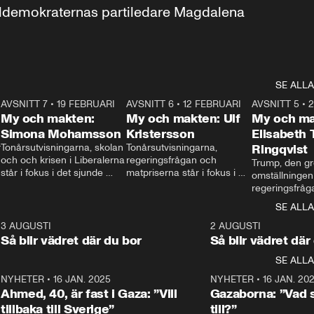
aldemokraternas partiledare Magdalena 
SE ALLA
7
AVSNITT 7
•
19 FEBRUARI
24:30
AVSNITT 6
•
12 FEBRUARI
27:30
AVSNITT 5
•
My och makten:
My och makten: Ulf
My och ma
Simona Mohamsson
Kristersson
Elisabeth
 
Tonårsutvisningarna, skolan 
Tonårsutvisningarna, 
Ringqvist
och och krisen i Liberalerna 
regeringsfrågan och 
Trump, den gr
står i fokus i det sjunde 
matpriserna står i fokus i 
omställningen
avsnittet av ”My och 
det sjätte avsnittet av ”My 
regeringsfråga
makten”. Se när 
och makten”. Se när 
centrum i det 
SE ALLA
Aftonbladets inrikespolitiska 
Aftonbladets inrikespolitiska 
avsnittet av ”
kommentator My 
kommentator My 
6
3 AUGUSTI
1:06
2 AUGUSTI
Makten”. Se nä
Rohwedder ställer 
Rohwedder ställer 
Så blir vädret där du bor
Så blir vädret där
Aftonbladets in
utbildnings- och 
statsminister Ulf Kristersson 
kommentator 
SE ALLA
integrationsminister Simona 
till svars.
Rohwedder stäl
Mohamsson till svars.
Centerpartiets
2
NYHETER
•
16 JAN. 2025
1:01
NYHETER
•
16 JAN. 20
Thand Ring till
Ahmed, 40, är fast i Gaza: ”Vill
Gazaborna: ”Vad s
tillbaka till Sverige”
till?”