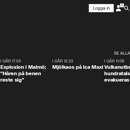
Logga in
SE ALLA
3
I GÅR 17:50
1:10
I GÅR 12:33
0:24
I GÅR 11:08
Explosion i Malmö:
Mjölkaos på Ica Maxi
Vulkanutbr
”Håren på benen
hundratal
reste sig”
evakueras