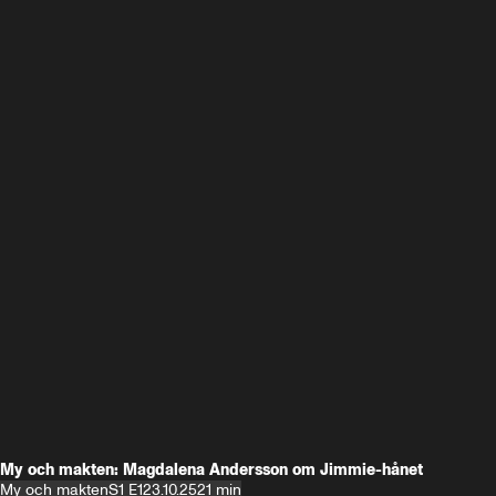
My och makten: Magdalena Andersson om Jimmie-hånet
My och makten
S1 E1
23.10.25
21 min