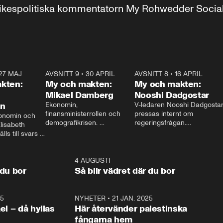
r inrikespolitiska kommentatorn My Rohwedder Soci
27 MAJ
3:51
AVSNITT 9
•
30 APRIL
24:00
AVSNITT 8
•
16 APRIL
25:1
kten:
My och makten:
My och makten:
Mikael Damberg
Nooshi Dadgostar
on
Ekonomin, 
V-ledaren Nooshi Dadgostar
finansministerrollen och 
pressas internt om 
onomin och 
demografikrisen. 
regeringsfrågan.

lisabeth 
Oppositionen ställs till svars 
I Aftonbladets 
ls till svars 
när Socialdemokraternas 
partiledarutfrågning ”My 
stern gästar 
Mikael Damberg gästar My 
och Makten” sätter hon ner 
My och Makten. 
och Makten. 
foten mot kritikerna:

1:06
4 AUGUSTI
1:0
– Vi ställer upp i val. Ska vi 
 du bor
Så blir vädret där du bor
vara med så sitter vi förstås 
25
1:22
NYHETER
•
21 JAN. 2025
0:5
ael – då hyllas
Här återvänder palestinska
fångarna hem