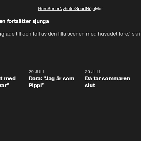
Hem
Serier
Nyheter
Sport
Nöje
Mer
Livsstil
en fortsätter sjunga
lade till och föll av den lilla scenen med huvudet före,” skriv
1:02
29 JULI
0:41
29 JULI
0:3
at med
Dara: ”Jag är som
Då tar sommaren
rar”
Pippi”
slut