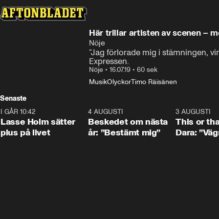
Här trillar artisten av scenen – m
Nöje
”Jag förlorade mig i stämningen, ving
Expressen.
Nöje
•
16.07.19
•
60 sek
Musik
Olyckor
Timo Räisänen
Senaste
I GÅR 10:42
1:04
4 AUGUSTI
0:24
3 AUGUSTI
Lasse Holm sätter
Beskedet om nästa
This or th
plus på livet
år: ”Bestämt mig”
Dara: ”Väg