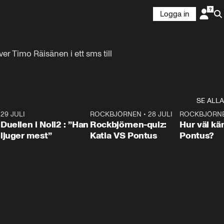
Logga in
er Timo Räisänen i ett sms till 
SE ALLA
9
29 JULI
0:47
ROCKBJÖRNEN
•
28 JULI
0:15
ROCKBJÖRN
Duellen i Noll2 : ”Han
Rockbjörnen-quiz:
Hur väl kä
ljuger mest”
Katia VS Pontus
Pontus?