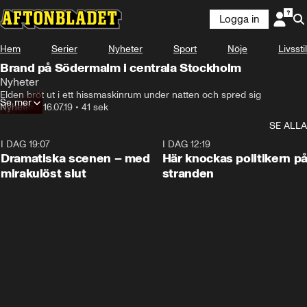
Logga in
Hem
Serier
Nyheter
Sport
Nöje
Livsstil
Brand på Södermalm i centrala Stockholm
Nyheter
Elden bröt ut i ett hissmaskinrum under natten och spred sig
Se mer
Nyheter
•
16.07.19
•
41 sek
SE ALLA
I DAG 19:07
0:42
I DAG 12:19
Dramatiska scenen – med
Här knockas politikern p
mirakulöst slut
stranden