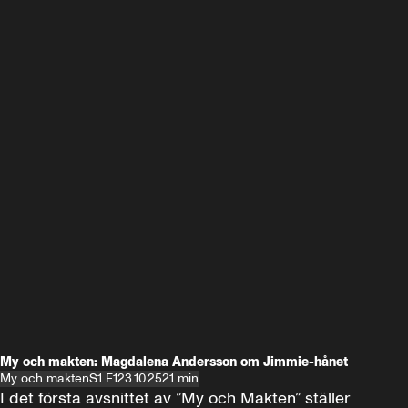
My och makten: Magdalena Andersson om Jimmie-hånet
My och makten
S1 E1
23.10.25
21 min
I det första avsnittet av ”My och Makten” ställer 