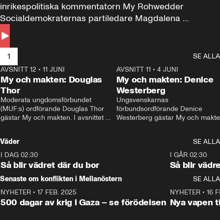
inrikespolitiska kommentatorn My Rohwedder 
Socialdemokraternas partiledare Magdalena 
Andersson till svars.
1
SE ALLA
AVSNITT 12
•
11 JUNI
26:27
AVSNITT 11
•
4 JUNI
2
My och makten: Douglas
My och makten: Denice
Thor
Westerberg
Moderata ungdomsförbundet 
Ungsvenskarnas 
(MUF:s) ordförande Douglas Thor 
förbundsordförande Denice 
gästar My och makten. I avsnittet 
Westerberg gästar My och makten.
diskuteras tonårsutvisningarna och 
avsnittet diskuteras migrationsfrå
hur Moderaterna ska locka väljare till 
och hur SD ska locka kvinnliga 
Väder
SE ALLA
valet i höst. 
väljare. 
I DAG 02:30
1:06
I GÅR 02:30
Så blir vädret där du bor
Så blir vädr
Senaste om konflikten i Mellanöstern
SE ALLA
NYHETER
•
17 FEB. 2025
0:45
NYHETER
•
16 F
500 dagar av krig i Gaza – se förödelsen
Nya vapen ti