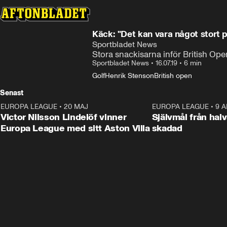
Käck: "Det kan vara något stort 
Sportbladet News
Stora snackisarna inför British Ope
Sportbladet News
•
16.07.19
•
6 min
Golf
Henrik Stenson
British open
Senast
EUROPA LEAGUE
•
20 MAJ
1:32
EUROPA LEAGUE
•
9 A
Victor Nilsson Lindelöf vinner
Självmål från hal
Europa League med sitt Aston Villa
skadad