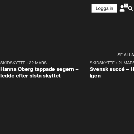
Logga in
SE ALLA
9
SKIDSKYTTE
•
22 MARS
0:55
SKIDSKYTTE
•
21 MAR
Hanna Öberg tappade segern –
Svensk succé – 
ledde efter sista skyttet
igen