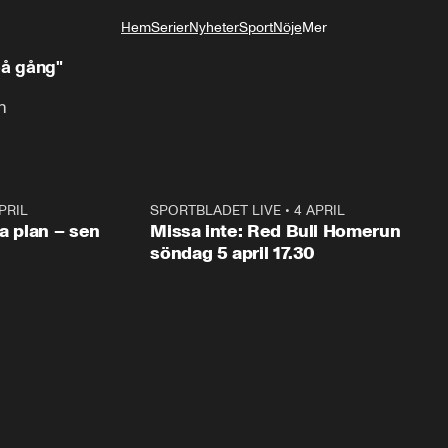
Hem
Serier
Nyheter
Sport
Nöje
Mer
Livsstil
på gång"
n
PRIL
1:03
SPORTBLADET LIVE
•
4 APRIL
1:0
va plan – sen
Missa inte: Red Bull Homerun
söndag 5 april 17.30