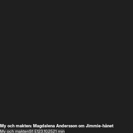
My och makten: Magdalena Andersson om Jimmie-hånet
My och makten
S1 E1
23.10.25
21 min