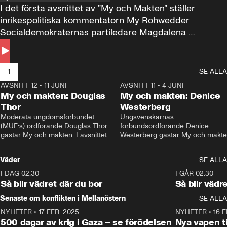
I det första avsnittet av ”My och Makten” ställer 
inrikespolitiska kommentatorn My Rohwedder 
Socialdemokraternas partiledare Magdalena 
Andersson till svars.
1
SE ALLA
AVSNITT 12
•
11 JUNI
26:27
AVSNITT 11
•
4 JUNI
2
My och makten: Douglas
My och makten: Denice
Thor
Westerberg
Moderata ungdomsförbundet 
Ungsvenskarnas 
(MUF:s) ordförande Douglas Thor 
förbundsordförande Denice 
gästar My och makten. I avsnittet 
Westerberg gästar My och makten.
diskuteras tonårsutvisningarna och 
avsnittet diskuteras migrationsfrå
hur Moderaterna ska locka väljare till 
och hur SD ska locka kvinnliga 
Väder
SE ALLA
valet i höst. 
väljare. 
I DAG 02:30
1:06
I GÅR 02:30
Så blir vädret där du bor
Så blir vädr
Senaste om konflikten i Mellanöstern
SE ALLA
NYHETER
•
17 FEB. 2025
0:45
NYHETER
•
16 F
500 dagar av krig i Gaza – se förödelsen
Nya vapen ti