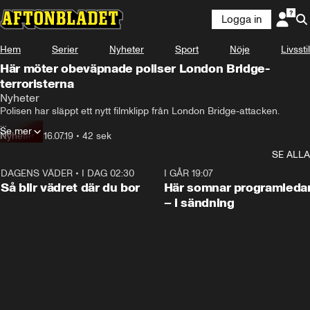
Logga in
Hem
Serier
Nyheter
Sport
Nöje
Livsstil
Här möter obeväpnade poliser London Bridge-
terroristerna
Nyheter
Polisen har släppt ett nytt filmklipp från London Bridge-attacken.

Se mer
Där springer Bartek Tchorzewski, 36, rakt mot terroristerna – 
Nyheter
•
16.07.19
•
42 sek
obeväpnad.

SE ALLA
– När ditt liv är i fara kan man springa snabbt, sa Tchorzewski i 
DAGENS VÄDER
•
I DAG 02:30
1:06
I GÅR 19:07
utredningen.
Så blir vädret där du bor
Här somnar programleda
– i sändning