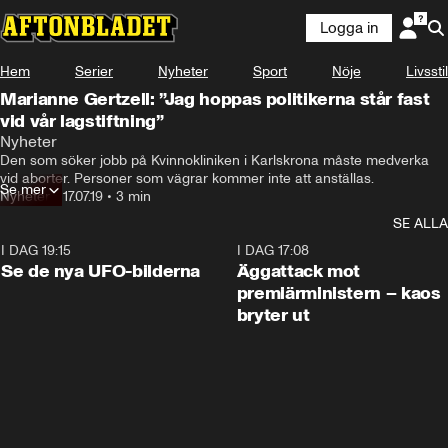
Logga in
Hem
Serier
Nyheter
Sport
Nöje
Livsstil
Marianne Gertzell: ”Jag hoppas politikerna står fast
vid vår lagstiftning”
Nyheter
Den som söker jobb på Kvinnokliniken i Karlskrona måste medverka 
vid aborter. Personer som vägrar kommer inte att anställas.
Se mer
Nyheter
•
17.07.19
•
3 min
SE ALLA
I DAG 19:15
0:36
I DAG 17:08
Se de nya UFO-bilderna
Äggattack mot
premiärministern – kaos
bryter ut