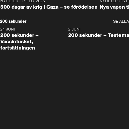
NYHETER
•
17 FEB. 2025
0:45
NYHETER
•
16 F
500 dagar av krig i Gaza – se förödelsen
Nya vapen ti
200 sekunder
SE ALLA
24 JUNI
5:00
2 JUNI
200 sekunder –
200 sekunder – Testern
Vaccinfusket,
fortsättningen