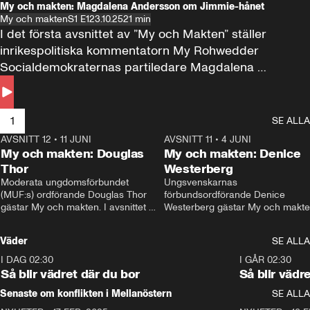
My och makten: Magdalena Andersson om Jimmie-hånet
My och makten
S1 E1
23.10.25
21 min
I det första avsnittet av ”My och Makten” ställer 
inrikespolitiska kommentatorn My Rohwedder 
Socialdemokraternas partiledare Magdalena 
Andersson till svars.
1
SE ALLA
AVSNITT 12
•
11 JUNI
26:27
AVSNITT 11
•
4 JUNI
2
My och makten: Douglas
My och makten: Denice
Thor
Westerberg
Moderata ungdomsförbundet 
Ungsvenskarnas 
(MUF:s) ordförande Douglas Thor 
förbundsordförande Denice 
gästar My och makten. I avsnittet 
Westerberg gästar My och makten.
diskuteras tonårsutvisningarna och 
avsnittet diskuteras migrationsfrå
hur Moderaterna ska locka väljare till 
och hur SD ska locka kvinnliga 
Väder
SE ALLA
valet i höst. 
väljare. 
I DAG 02:30
1:06
I GÅR 02:30
Så blir vädret där du bor
Så blir vädr
Senaste om konflikten i Mellanöstern
SE ALLA