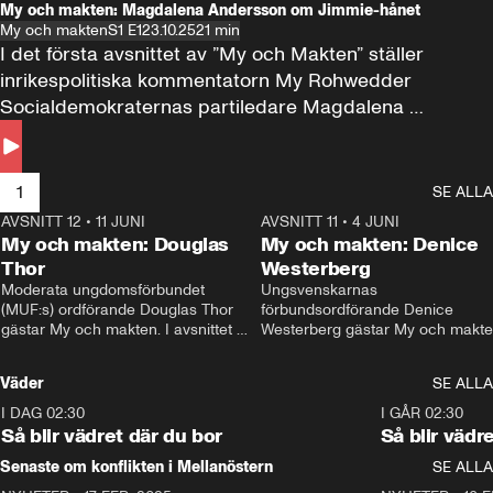
My och makten: Magdalena Andersson om Jimmie-hånet
My och makten
S1 E1
23.10.25
21 min
I det första avsnittet av ”My och Makten” ställer 
inrikespolitiska kommentatorn My Rohwedder 
Socialdemokraternas partiledare Magdalena 
Andersson till svars.
1
SE ALLA
AVSNITT 12
•
11 JUNI
26:27
AVSNITT 11
•
4 JUNI
2
My och makten: Douglas
My och makten: Denice
Thor
Westerberg
Moderata ungdomsförbundet 
Ungsvenskarnas 
(MUF:s) ordförande Douglas Thor 
förbundsordförande Denice 
gästar My och makten. I avsnittet 
Westerberg gästar My och makten.
diskuteras tonårsutvisningarna och 
avsnittet diskuteras migrationsfrå
hur Moderaterna ska locka väljare till 
och hur SD ska locka kvinnliga 
Väder
SE ALLA
valet i höst. 
väljare. 
I DAG 02:30
1:06
I GÅR 02:30
Så blir vädret där du bor
Så blir vädr
Senaste om konflikten i Mellanöstern
SE ALLA