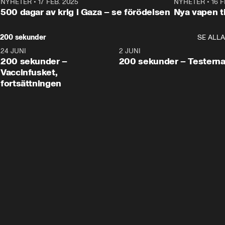
NYHETER
•
17 FEB. 2025
0:45
NYHETER
•
16 F
500 dagar av krig i Gaza – se förödelsen
Nya vapen ti
200 sekunder
SE ALLA
24 JUNI
5:00
2 JUNI
200 sekunder –
200 sekunder – Testern
Vaccinfusket,
fortsättningen