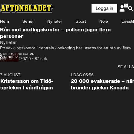
Logga in
Hem
Serier
Nyheter
Sport
Nöje
Livsstil
Rån mot växlingskontor – polisen jagar flera
personer
Nyheter
Ett växklingskontor i centrala Jönköping har utsatts för ett rån av flera 
gärningspersoner.
Se mer
Nyheter
•
17.07.19
•
87 sek
SE ALLA
7 AUGUSTI
0:42
I DAG 05:56
Kristersson om Tidö-
20 000 evakuerade – nä
sprickan i vårdfrågan
bränder gäckar Kanada