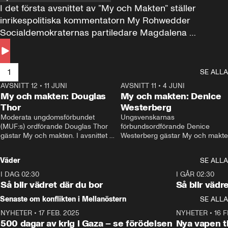
I det första avsnittet av ”My och Makten” ställer 
inrikespolitiska kommentatorn My Rohwedder 
Socialdemokraternas partiledare Magdalena 
Andersson till svars.
1
SE ALLA
AVSNITT 12
•
11 JUNI
26:27
AVSNITT 11
•
4 JUNI
2
My och makten: Douglas
My och makten: Denice
Thor
Westerberg
Moderata ungdomsförbundet 
Ungsvenskarnas 
(MUF:s) ordförande Douglas Thor 
förbundsordförande Denice 
gästar My och makten. I avsnittet 
Westerberg gästar My och makten.
diskuteras tonårsutvisningarna och 
avsnittet diskuteras migrationsfrå
hur Moderaterna ska locka väljare till 
och hur SD ska locka kvinnliga 
Väder
SE ALLA
valet i höst. 
väljare. 
I DAG 02:30
1:06
I GÅR 02:30
Så blir vädret där du bor
Så blir vädr
Senaste om konflikten i Mellanöstern
SE ALLA
NYHETER
•
17 FEB. 2025
0:45
NYHETER
•
16 F
500 dagar av krig i Gaza – se förödelsen
Nya vapen ti