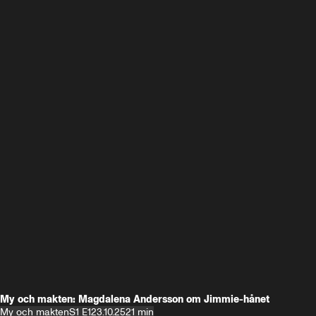
My och makten: Magdalena Andersson om Jimmie-hånet
My och makten
S1 E1
23.10.25
21 min