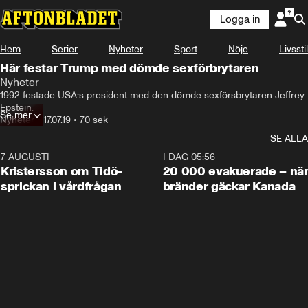
Logga in
Hem
Serier
Nyheter
Sport
Nöje
Livsstil
Här festar Trump med dömde sexförbrytaren
Nyheter
1992 festade USA:s president med den dömde sexförsbrytaren Jeffrey 
Epstein.
Se mer
Nyheter
•
17.07.19
•
70 sek
SE ALLA
7 AUGUSTI
0:42
I DAG 05:56
Kristersson om Tidö-
20 000 evakuerade – nä
sprickan i vårdfrågan
bränder gäckar Kanada