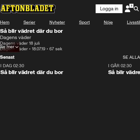
Logga in
Hem
Serier
Nyheter
Sport
Nöje
Livsstil
Så blir vädret där du bor
Dagens väder
Dagens väder 18 juli
Se mer
Dagens väder
•
18.07.19
•
67 sek
Senast
SE ALLA
I DAG 02:30
1:06
I GÅR 02:30
Så blir vädret där du bor
Så blir vädr