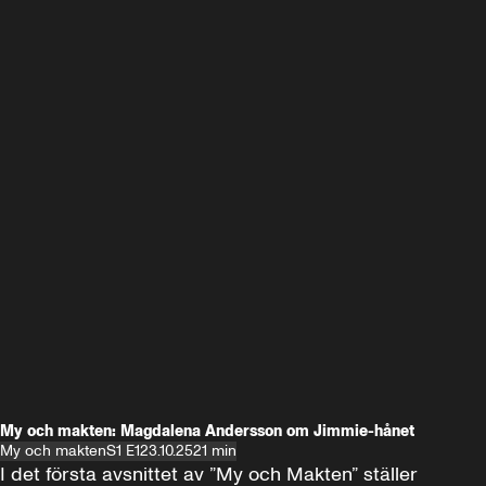
My och makten: Magdalena Andersson om Jimmie-hånet
My och makten
S1 E1
23.10.25
21 min
I det första avsnittet av ”My och Makten” ställer 