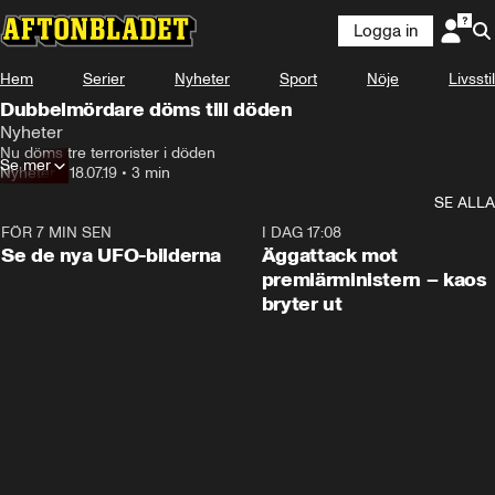
Logga in
Hem
Serier
Nyheter
Sport
Nöje
Livsstil
Dubbelmördare döms till döden
Nyheter
Nu döms tre terrorister i döden
Se mer
Nyheter
•
18.07.19
•
3 min
SE ALLA
FÖR 7 MIN SEN
0:36
I DAG 17:08
Se de nya UFO-bilderna
Äggattack mot
premiärministern – kaos
bryter ut