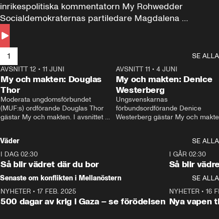
inrikespolitiska kommentatorn My Rohwedder 
Socialdemokraternas partiledare Magdalena 
Andersson till svars.
1
SE ALLA
AVSNITT 12
•
11 JUNI
26:27
AVSNITT 11
•
4 JUNI
2
My och makten: Douglas
My och makten: Denice
Thor
Westerberg
Moderata ungdomsförbundet 
Ungsvenskarnas 
(MUF:s) ordförande Douglas Thor 
förbundsordförande Denice 
gästar My och makten. I avsnittet 
Westerberg gästar My och makten.
diskuteras tonårsutvisningarna och 
avsnittet diskuteras migrationsfrå
hur Moderaterna ska locka väljare till 
och hur SD ska locka kvinnliga 
Väder
SE ALLA
valet i höst. 
väljare. 
I DAG 02:30
1:06
I GÅR 02:30
Så blir vädret där du bor
Så blir vädr
Senaste om konflikten i Mellanöstern
SE ALLA
NYHETER
•
17 FEB. 2025
0:45
NYHETER
•
16 F
500 dagar av krig i Gaza – se förödelsen
Nya vapen ti