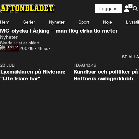
Logga in
Hem
Serier
Nyheter
Sport
Nöje
Livsstil
MC-olycka i Årjäng – man flög cirka tio meter
Nyheter
Skadeläget är oklart
Se mer
Nyheter
•
20.07.19
•
48 sek
SE ALLA
23 JULI
2:02
I DAG 13:46
Lyxmäklaren på Rivieran:
Kändisar och politiker på
"Lite friare här"
Heffners swingerklubb