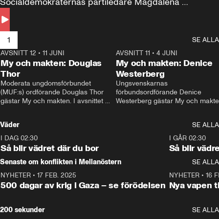
Socialdemokraternas partiledare Magdalena 
Andersson till svars.
1
SE ALLA
AVSNITT 12
•
11 JUNI
26:27
AVSNITT 11
•
4 JUNI
2
My och makten: Douglas
My och makten: Denice
Thor
Westerberg
Moderata ungdomsförbundet 
Ungsvenskarnas 
(MUF:s) ordförande Douglas Thor 
förbundsordförande Denice 
gästar My och makten. I avsnittet 
Westerberg gästar My och makten.
diskuteras tonårsutvisningarna och 
avsnittet diskuteras migrationsfrå
hur Moderaterna ska locka väljare till 
och hur SD ska locka kvinnliga 
Väder
SE ALLA
valet i höst. 
väljare. 
I DAG 02:30
1:06
I GÅR 02:30
Så blir vädret där du bor
Så blir vädr
Senaste om konflikten i Mellanöstern
SE ALLA
NYHETER
•
17 FEB. 2025
0:45
NYHETER
•
16 F
500 dagar av krig i Gaza – se förödelsen
Nya vapen ti
200 sekunder
SE ALLA