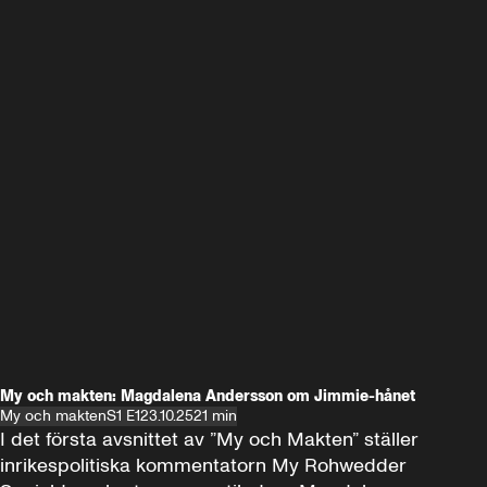
My och makten: Magdalena Andersson om Jimmie-hånet
My och makten
S1 E1
23.10.25
21 min
I det första avsnittet av ”My och Makten” ställer 
inrikespolitiska kommentatorn My Rohwedder 