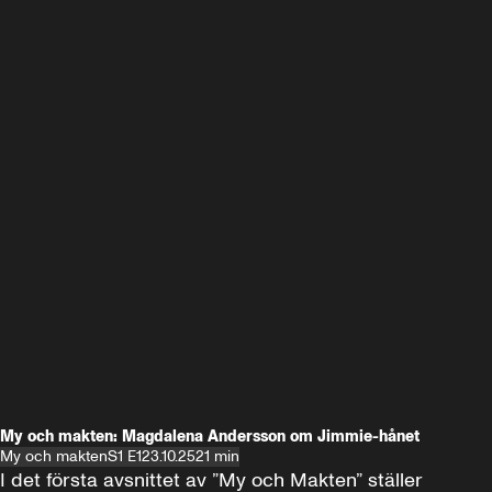
My och makten: Magdalena Andersson om Jimmie-hånet
My och makten
S1 E1
23.10.25
21 min
I det första avsnittet av ”My och Makten” ställer 