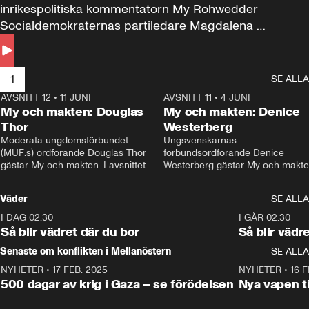
inrikespolitiska kommentatorn My Rohwedder 
Socialdemokraternas partiledare Magdalena 
Andersson till svars.
1
SE ALLA
AVSNITT 12
•
11 JUNI
26:27
AVSNITT 11
•
4 JUNI
2
My och makten: Douglas
My och makten: Denice
Thor
Westerberg
Moderata ungdomsförbundet 
Ungsvenskarnas 
(MUF:s) ordförande Douglas Thor 
förbundsordförande Denice 
gästar My och makten. I avsnittet 
Westerberg gästar My och makten.
diskuteras tonårsutvisningarna och 
avsnittet diskuteras migrationsfrå
hur Moderaterna ska locka väljare till 
och hur SD ska locka kvinnliga 
Väder
SE ALLA
valet i höst. 
väljare. 
I DAG 02:30
1:06
I GÅR 02:30
Så blir vädret där du bor
Så blir vädr
Senaste om konflikten i Mellanöstern
SE ALLA
NYHETER
•
17 FEB. 2025
0:45
NYHETER
•
16 F
500 dagar av krig i Gaza – se förödelsen
Nya vapen ti