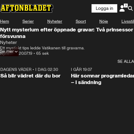
Logga in
Hem
Serier
Nyheter
Sport
Nöje
Livsstil
Nytt mysterium efter öppnade gravar: Två prinsessor
försvunna
Nyheter
Ett mystiskt tips ledde Vatikanen till gravarna.
Se mer
Nyheter
•
20.07.19
•
65 sek
SE ALLA
DAGENS VÄDER
•
I DAG 02:30
1:06
I GÅR 19:07
Så blir vädret där du bor
Här somnar programleda
– i sändning