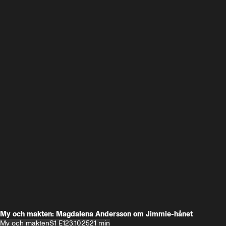
My och makten: Magdalena Andersson om Jimmie-hånet
My och makten
S1 E1
23.10.25
21 min