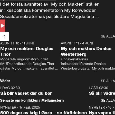
I det första avsnittet av ”My och Makten” ställer 
inrikespolitiska kommentatorn My Rohwedder 
Socialdemokraternas partiledare Magdalena 
Andersson till svars.
1
SE ALLA
AVSNITT 12
•
11 JUNI
26:27
AVSNITT 11
•
4 JUNI
2
My och makten: Douglas
My och makten: Denice
Thor
Westerberg
Moderata ungdomsförbundet 
Ungsvenskarnas 
(MUF:s) ordförande Douglas Thor 
förbundsordförande Denice 
gästar My och makten. I avsnittet 
Westerberg gästar My och makten.
diskuteras tonårsutvisningarna och 
avsnittet diskuteras migrationsfrå
hur Moderaterna ska locka väljare till 
och hur SD ska locka kvinnliga 
Väder
SE ALLA
valet i höst. 
väljare. 
I DAG 02:30
1:06
I GÅR 02:30
Så blir vädret där du bor
Så blir vädr
Senaste om konflikten i Mellanöstern
SE ALLA
NYHETER
•
17 FEB. 2025
0:45
NYHETER
•
16 F
500 dagar av krig i Gaza – se förödelsen
Nya vapen ti