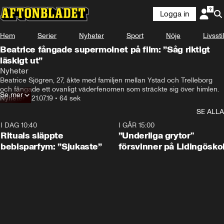
Logga in
Hem
Serier
Nyheter
Sport
Nöje
Livsstil
Beatrice fångade supermolnet på film: ”Såg riktigt
läskigt ut”
Nyheter
Beatrice Sjögren, 27, åkte med familjen mellan Ystad och Trelleborg 
och fångade ett ovanligt väderfenomen som sträckte sig över himlen.
Se mer
Nyheter
•
21.07.19
•
64 sek
SE ALLA
I DAG 10:40
1:01
I GÅR 15:00
Rituals släppte
”Underliga grytor"
bebisparfym: ”Sjukaste”
försvinner på Lidingösko