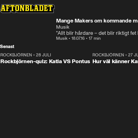
Mange Makers om kommande me
Musik
"Allt blir hårdare – det blir riktigt fe
Musik
•
18.07.16
•
17 min
Senast
ROCKBJÖRNEN
•
28 JULI
0:15
ROCKBJÖRNEN
•
27 J
Rockbjörnen-quiz: Katia VS Pontus
Hur väl känner Ka