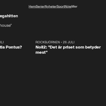
Hem
Serier
Nyheter
Sport
Nöje
Mer
Livsstil
gahitten
t house"
ULI
0:46
ROCKBJÖRNEN
•
26 JULI
0:3
tia Pontus?
Noll2: ”Det är priset som betyder
mest”