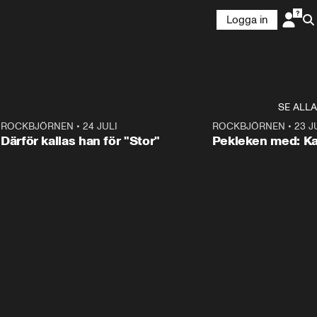
Logga in
SE ALLA
3
ROCKBJÖRNEN
•
24 JULI
0:28
ROCKBJÖRNEN
•
23 J
Därför kallas han för "Stor"
Pekleken med: Ka