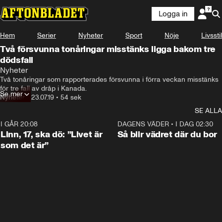
Logga in
Hem
Serier
Nyheter
Sport
Nöje
Livsstil
Två försvunna tonåringar misstänks ligga bakom tre
dödsfall
Nyheter
Två tonåringar som rapporterades försvunna i förra veckan misstänks 
för tre fall av dråp i Kanada.
Se mer
Nyheter
•
23.07.19
•
54 sek
SE ALLA
I GÅR 20:08
4:36
DAGENS VÄDER
•
I DAG 02:30
Linn, 17, ska dö: ”Livet är
Så blir vädret där du bor
som det är”