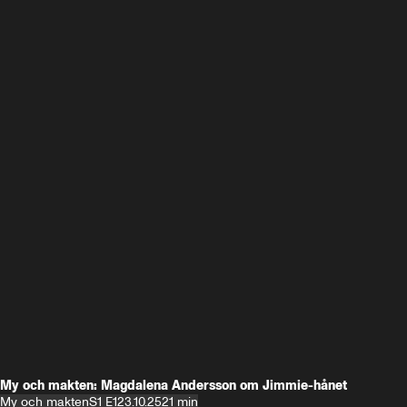
My och makten: Magdalena Andersson om Jimmie-hånet
My och makten
S1 E1
23.10.25
21 min