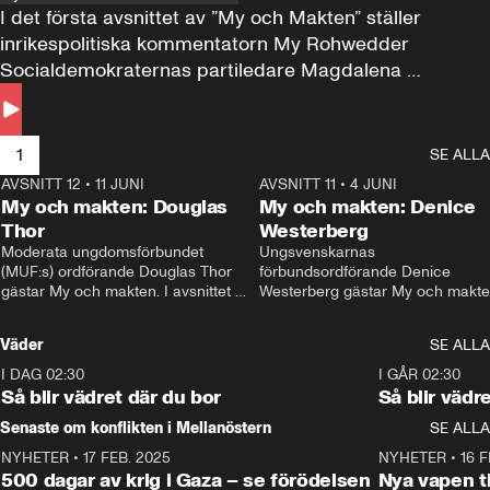
I det första avsnittet av ”My och Makten” ställer 
inrikespolitiska kommentatorn My Rohwedder 
Socialdemokraternas partiledare Magdalena 
Andersson till svars.
1
SE ALLA
AVSNITT 12
•
11 JUNI
26:27
AVSNITT 11
•
4 JUNI
2
My och makten: Douglas
My och makten: Denice
Thor
Westerberg
Moderata ungdomsförbundet 
Ungsvenskarnas 
(MUF:s) ordförande Douglas Thor 
förbundsordförande Denice 
gästar My och makten. I avsnittet 
Westerberg gästar My och makten.
diskuteras tonårsutvisningarna och 
avsnittet diskuteras migrationsfrå
hur Moderaterna ska locka väljare till 
och hur SD ska locka kvinnliga 
Väder
SE ALLA
valet i höst. 
väljare. 
I DAG 02:30
1:06
I GÅR 02:30
Så blir vädret där du bor
Så blir vädr
Senaste om konflikten i Mellanöstern
SE ALLA
NYHETER
•
17 FEB. 2025
0:45
NYHETER
•
16 F
500 dagar av krig i Gaza – se förödelsen
Nya vapen ti