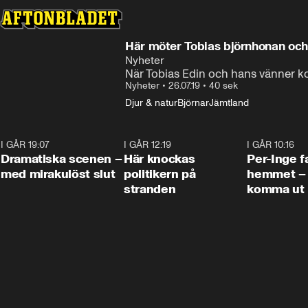
Här möter Tobias björnhonan och
Nyheter
När Tobias Edin och hans vänner kom
Nyheter
•
26.07.19
•
40 sek
Djur & natur
Björnar
Jämtland
I GÅR 19:07
0:42
I GÅR 12:19
0:45
I GÅR 10:16
Dramatiska scenen –
Här knockas
Per-Inge fa
med mirakulöst slut
politikern på
hemmet – 
stranden
komma ut