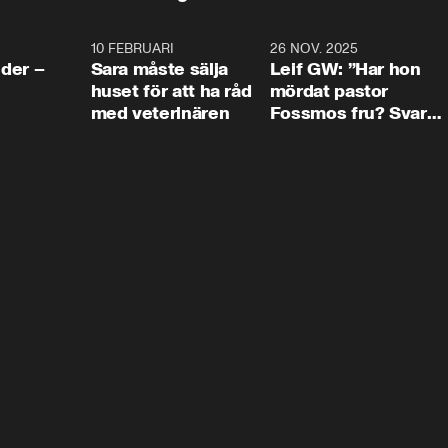
4:24
10 FEBRUARI
4:13
26 NOV. 2025
8:1
der –
Sara måste sälja
Leif GW: ”Har hon
huset för att ha råd
mördat pastor
med veterinären
Fossmos fru? Svar
nej.”