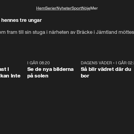
Hem
Serier
Nyheter
Sport
Nöje
Mer
Livsstil
 hennes tre ungar
 fram till sin stuga i närheten av Bräcke i Jämtland möttes
1:26
I GÅR 08:20
0:31
DAGENS VÄDER
•
I GÅR 02
1:0
st i
Se de nya bilderna
Så blir vädret där du
kan inte
på solen
bor