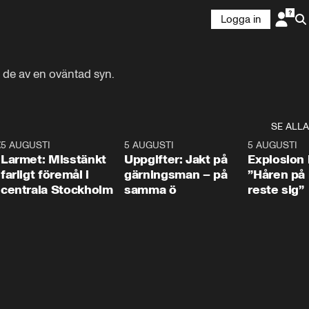
Logga in
 de av en oväntad syn.
SE ALLA
:30
6
5 AUGUSTI
0:35
5 AUGUSTI
0:33
5 AUGUSTI
Larmet: Misstänkt
Uppgifter: Jakt på
Explosion 
farligt föremål i
gärningsman – på
”Håren på
centrala Stockholm
samma ö
reste sig”