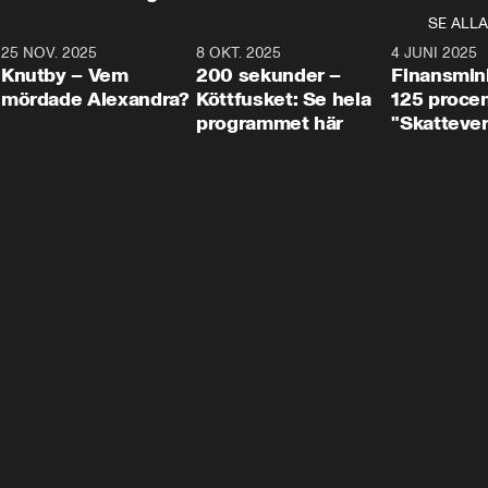
SE ALLA
3
25 NOV. 2025
31:05
8 OKT. 2025
4:29
4 JUNI 2025
Knutby – Vem
200 sekunder –
Finansmin
mördade Alexandra?
Köttfusket: Se hela
125 procent
programmet här
"Skattever
viktig uppg