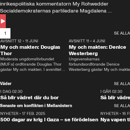
inrikespolitiska kommentatorn My Rohwedder 
Socialdemokraternas partiledare Magdalena 
Andersson till svars.
1
SE ALLA
AVSNITT 12
•
11 JUNI
26:27
AVSNITT 11
•
4 JUNI
2
My och makten: Douglas
My och makten: Denice
Thor
Westerberg
Moderata ungdomsförbundet 
Ungsvenskarnas 
(MUF:s) ordförande Douglas Thor 
förbundsordförande Denice 
gästar My och makten. I avsnittet 
Westerberg gästar My och makten.
diskuteras tonårsutvisningarna och 
avsnittet diskuteras migrationsfrå
hur Moderaterna ska locka väljare till 
och hur SD ska locka kvinnliga 
Väder
SE ALLA
valet i höst. 
väljare. 
I DAG 02:30
1:06
I GÅR 02:30
Så blir vädret där du bor
Så blir vädr
Senaste om konflikten i Mellanöstern
SE ALLA
NYHETER
•
17 FEB. 2025
0:45
NYHETER
•
16 F
500 dagar av krig i Gaza – se förödelsen
Nya vapen ti