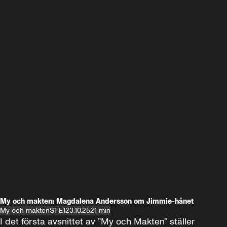
My och makten: Magdalena Andersson om Jimmie-hånet
My och makten
S1 E1
23.10.25
21 min
I det första avsnittet av ”My och Makten” ställer 