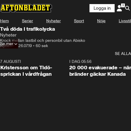
Logga in
Hem
Serier
Nyheter
Sport
Nöje
Livsstil
Två döda i trafikolycka
Nyheter
Krock mellan lastbil och personbil utan Abisko
Se mer
Nyheter
•
26.07.19
•
60 sek
SE ALLA
7 AUGUSTI
0:42
I DAG 05:56
Kristersson om Tidö-
20 000 evakuerade – nä
sprickan i vårdfrågan
bränder gäckar Kanada