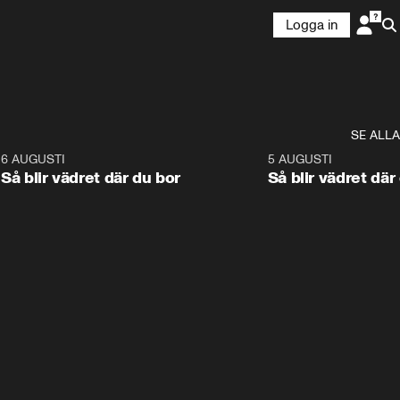
Logga in
SE ALLA
6
6 AUGUSTI
1:06
5 AUGUSTI
Så blir vädret där du bor
Så blir vädret där