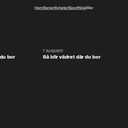
Hem
Serier
Nyheter
Sport
Nöje
Mer
Livsstil
1:06
7 AUGUSTI
1:0
 du bor
Så blir vädret där du bor