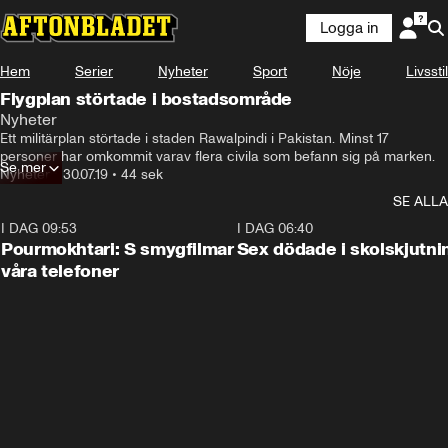
Logga in
Hem
Serier
Nyheter
Sport
Nöje
Livsstil
Flygplan störtade i bostadsområde
Nyheter
Ett militärplan störtade i staden Rawalpindi i Pakistan. Minst 17 
personer har omkommit varav flera civila som befann sig på marken.
Se mer
Nyheter
•
30.07.19
•
44 sek
SE ALLA
I DAG 09:53
1:36
I DAG 06:40
Pourmokhtari: S smygfilmar
Sex dödade i skolskjutni
våra telefoner