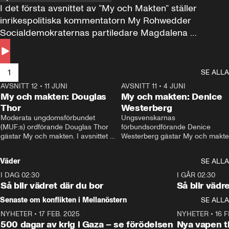
I det första avsnittet av ”My och Makten” ställer 
inrikespolitiska kommentatorn My Rohwedder 
Socialdemokraternas partiledare Magdalena 
Andersson till svars.
1
SE ALLA
AVSNITT 12
•
11 JUNI
26:27
AVSNITT 11
•
4 JUNI
2
My och makten: Douglas
My och makten: Denice
Thor
Westerberg
Moderata ungdomsförbundet 
Ungsvenskarnas 
(MUF:s) ordförande Douglas Thor 
förbundsordförande Denice 
gästar My och makten. I avsnittet 
Westerberg gästar My och makten.
diskuteras tonårsutvisningarna och 
avsnittet diskuteras migrationsfrå
hur Moderaterna ska locka väljare till 
och hur SD ska locka kvinnliga 
Väder
SE ALLA
valet i höst. 
väljare. 
I DAG 02:30
1:06
I GÅR 02:30
Så blir vädret där du bor
Så blir vädr
Senaste om konflikten i Mellanöstern
SE ALLA
NYHETER
•
17 FEB. 2025
0:45
NYHETER
•
16 F
500 dagar av krig i Gaza – se förödelsen
Nya vapen ti