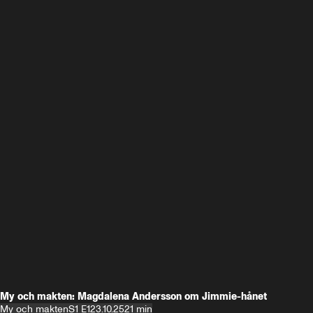
My och makten: Magdalena Andersson om Jimmie-hånet
My och makten
S1 E1
23.10.25
21 min