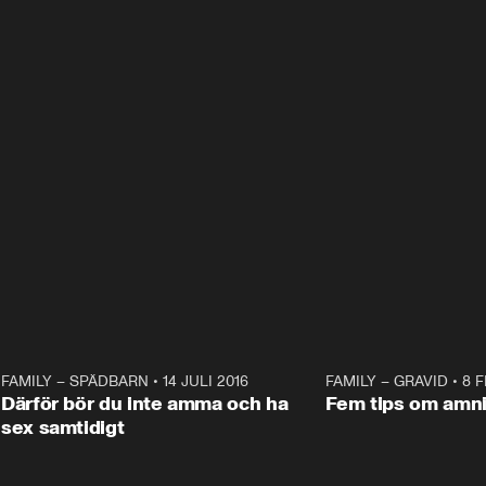
2
FAMILY – SPÄDBARN
•
14 JULI 2016
10:41
FAMILY – GRAVID
•
8 F
Därför bör du inte amma och ha
Fem tips om amn
sex samtidigt