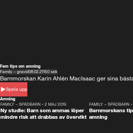
Fem tips om amning
Family – gravid
08.02.21
150 sek
Spela upp
Amning
FAMILY – SPÄDBARN
•
2 MAJ 2019
0:35
FAMILY – SPÄDBARN
Ny studie: Barn som ammas löper
Barnmorskans tips
mindre risk att drabbas av övervikt
amning