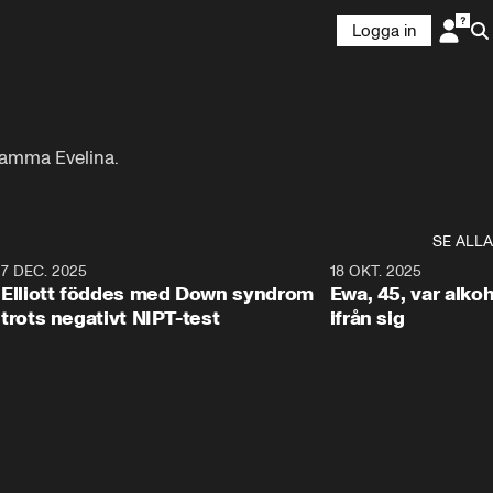
Logga in
 mamma Evelina.
SE ALLA
9
7 DEC. 2025
1:14
18 OKT. 2025
Elliott föddes med Down syndrom
Ewa, 45, var alkoh
trots negativt NIPT-test
ifrån sig