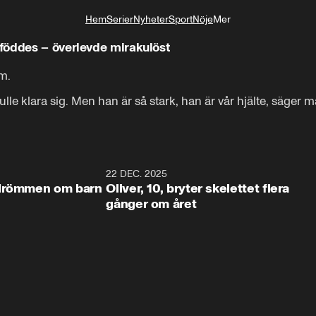
Hem
Serier
Nyheter
Sport
Nöje
Mer
Livsstil
föddes – överlevde mirakulöst
. 

kulle klara sig. Men han är så stark, han är vår hjälte, säger
1:20
22 DEC. 2025
1:5
 drömmen om barn
Oliver, 10, bryter skelettet flera
gånger om året