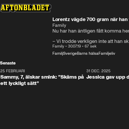
Lorentz vägde 700 gram när han 
Family
Nu har han äntligen fått komma hem
– Vi trodde verkligen inte att han s
Family
•
30.07.19
•
67 sek
Familj
Sverige
Barns hälsa
Familjeliv
Senaste
25 FEBRUARI
0:59
31 DEC. 2025
Sammy, 7, älskar smink: ”Skäms på
Jessica gav upp
ett lyckligt sätt”