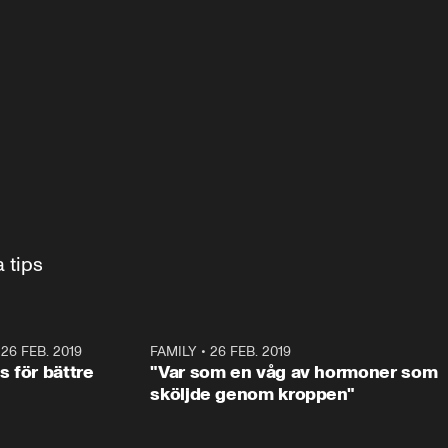
Barnmorskan Karin Ahlén MacIsaac ger sina bästa tips 
•
26 FEB. 2019
1:17
FAMILY
•
26 FEB. 2019
2:1
 för bättre
"Var som en våg av hormoner som
sköljde genom kroppen"