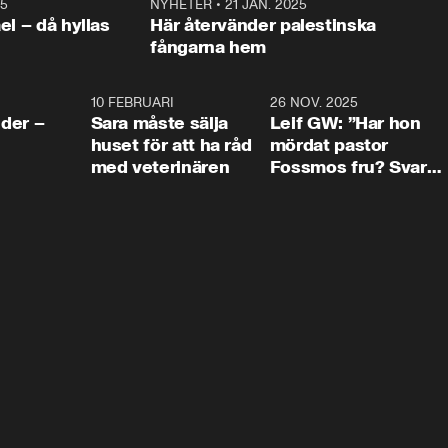
25
1:22
NYHETER
•
21 JAN. 2025
0:5
ael – då hyllas
Här återvänder palestinska
fångarna hem
4:24
10 FEBRUARI
4:13
26 NOV. 2025
8:1
der –
Sara måste sälja
Leif GW: ”Har hon
huset för att ha råd
mördat pastor
med veterinären
Fossmos fru? Svar
nej.”