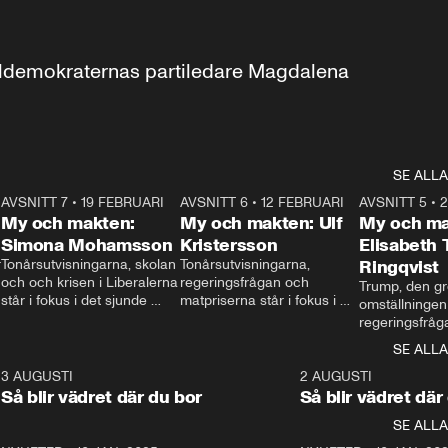
aldemokraternas partiledare Magdalena 
SE ALLA
7
AVSNITT 7
•
19 FEBRUARI
24:30
AVSNITT 6
•
12 FEBRUARI
27:30
AVSNITT 5
•
My och makten:
My och makten: Ulf
My och ma
Simona Mohamsson
Kristersson
Elisabeth
 
Tonårsutvisningarna, skolan 
Tonårsutvisningarna, 
Ringqvist
och och krisen i Liberalerna 
regeringsfrågan och 
Trump, den gr
står i fokus i det sjunde 
matpriserna står i fokus i 
omställningen
avsnittet av ”My och 
det sjätte avsnittet av ”My 
regeringsfråga
makten”. Se när 
och makten”. Se när 
centrum i det 
SE ALLA
Aftonbladets inrikespolitiska 
Aftonbladets inrikespolitiska 
avsnittet av ”
kommentator My 
kommentator My 
6
3 AUGUSTI
1:06
2 AUGUSTI
Makten”. Se nä
Rohwedder ställer 
Rohwedder ställer 
Så blir vädret där du bor
Så blir vädret där
Aftonbladets in
utbildnings- och 
statsminister Ulf Kristersson 
kommentator 
SE ALLA
integrationsminister Simona 
till svars.
Rohwedder stäl
Mohamsson till svars.