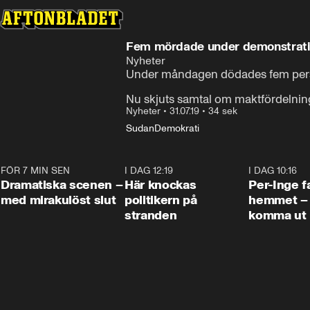
Fem mördade under demonstrati
Nyheter
Under måndagen dödades fem person
Nu skjuts samtal om maktfördelning
Nyheter
•
31.07.19
•
34 sek
Sudan
Demokrati
FÖR 7 MIN SEN
0:42
I DAG 12:19
0:45
I DAG 10:16
Dramatiska scenen –
Här knockas
Per-Inge fa
med mirakulöst slut
politikern på
hemmet – 
stranden
komma ut