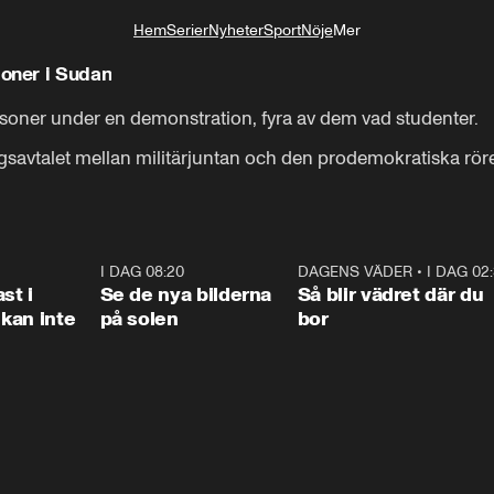
Hem
Serier
Nyheter
Sport
Nöje
Mer
Livsstil
oner i Sudan
er under en demonstration, fyra av dem vad studenter. 

savtalet mellan militärjuntan och den prodemokratiska rör
1:26
I DAG 08:20
0:31
DAGENS VÄDER
•
I DAG 02
1:0
st i
Se de nya bilderna
Så blir vädret där du
kan inte
på solen
bor