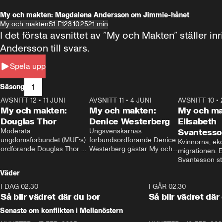
My och makten: Magdalena Andersson om Jimmie-hånet
My och makten
S1 E1
23.10.25
21 min
I det första avsnittet av ”My och Makten” ställe
Andersson till svars.
Spela upp
1
Säsong
AVSNITT 12
•
11 JUNI
26:27
AVSNITT 11
•
4 JUNI
23:40
AVSNITT 10
•
My och makten:
My och makten:
My och ma
Douglas Thor
Denice Westerberg
Elisabeth
Moderata 
Ungsvenskarnas 
Svantess
ungdomsförbundet (MUF:s) 
förbundsordförande Denice 
Kvinnorna, ek
ordförande Douglas Thor 
Westerberg gästar My och 
migrationen. E
gästar My och makten. I 
makten. I avsnittet 
Svantesson stäl
avsnittet diskuteras 
diskuteras migrationsfrågan 
när finansmini
Väder
tonårsutvisningarna och hur 
och hur SD ska locka 
Moderaterna ska locka 
kvinnliga väljare. 
I DAG 02:30
1:06
I GÅR 02:30
väljare till valet i höst. 
Så blir vädret där du bor
Så blir vädret där
Senaste om konflikten i Mellanöstern