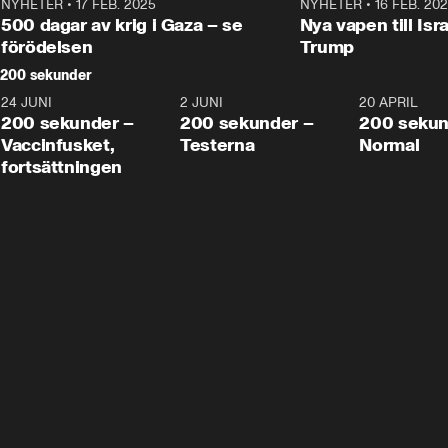
NYHETER
•
17 FEB. 2025
0:45
NYHETER
•
16 FEB. 20
500 dagar av krig i Gaza – se
Nya vapen till Isr
förödelsen
Trump
200 sekunder
24 JUNI
5:00
2 JUNI
4:23
20 APRIL
200 sekunder –
200 sekunder –
200 sekun
Vaccinfusket,
Testerna
Normal
fortsättningen