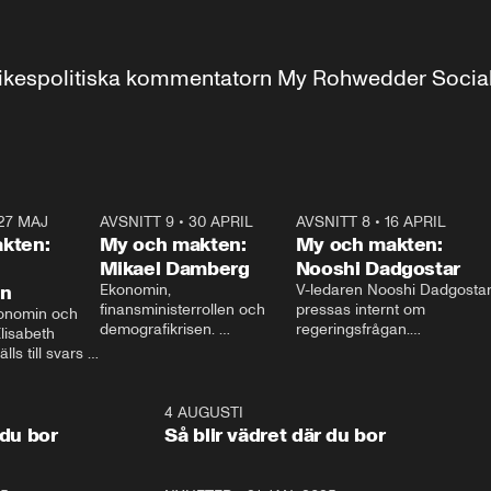
r inrikespolitiska kommentatorn My Rohwedder Soci
27 MAJ
3:51
AVSNITT 9
•
30 APRIL
24:00
AVSNITT 8
•
16 APRIL
25:1
kten:
My och makten:
My och makten:
Mikael Damberg
Nooshi Dadgostar
on
Ekonomin, 
V-ledaren Nooshi Dadgostar
finansministerrollen och 
pressas internt om 
onomin och 
demografikrisen. 
regeringsfrågan.

lisabeth 
Oppositionen ställs till svars 
I Aftonbladets 
ls till svars 
när Socialdemokraternas 
partiledarutfrågning ”My 
stern gästar 
Mikael Damberg gästar My 
och Makten” sätter hon ner 
My och Makten. 
och Makten. 
foten mot kritikerna:

1:06
4 AUGUSTI
1:0
– Vi ställer upp i val. Ska vi 
 du bor
Så blir vädret där du bor
vara med så sitter vi förstås 