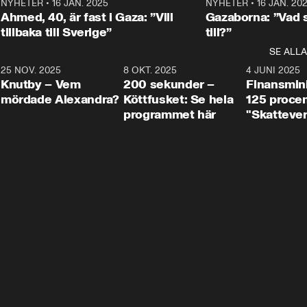
Centerpartiets
2
NYHETER
•
16 JAN. 2025
1:01
NYHETER
•
16 JAN. 20
Thand Ring till
Ahmed, 40, är fast i Gaza: ”Vill
Gazaborna: ”Vad s
tillbaka till Sverige”
till?”
SE ALLA
3
25 NOV. 2025
31:05
8 OKT. 2025
4:29
4 JUNI 2025
Knutby – Vem
200 sekunder –
Finansmin
mördade Alexandra?
Köttfusket: Se hela
125 procent
programmet här
"Skattever
viktig uppg