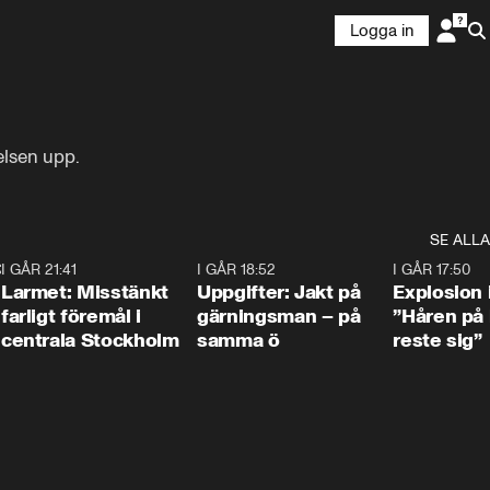
Logga in
elsen upp.
SE ALLA
:30
6
I GÅR 21:41
0:35
I GÅR 18:52
0:33
I GÅR 17:50
Larmet: Misstänkt
Uppgifter: Jakt på
Explosion 
farligt föremål i
gärningsman – på
”Håren på
centrala Stockholm
samma ö
reste sig”