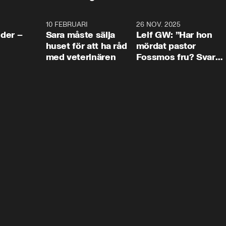
4:24
10 FEBRUARI
4:13
26 NOV. 2025
8:1
der –
Sara måste sälja
Leif GW: ”Har hon
huset för att ha råd
mördat pastor
med veterinären
Fossmos fru? Svar
nej.”