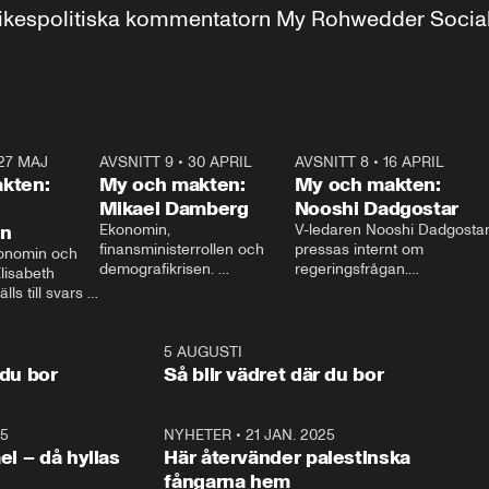
r inrikespolitiska kommentatorn My Rohwedder Soci
27 MAJ
3:51
AVSNITT 9
•
30 APRIL
24:00
AVSNITT 8
•
16 APRIL
25:1
kten:
My och makten:
My och makten:
Mikael Damberg
Nooshi Dadgostar
on
Ekonomin, 
V-ledaren Nooshi Dadgostar
finansministerrollen och 
pressas internt om 
onomin och 
demografikrisen. 
regeringsfrågan.

lisabeth 
Oppositionen ställs till svars 
I Aftonbladets 
ls till svars 
när Socialdemokraternas 
partiledarutfrågning ”My 
stern gästar 
Mikael Damberg gästar My 
och Makten” sätter hon ner 
My och Makten. 
och Makten. 
foten mot kritikerna:

1:06
5 AUGUSTI
1:0
– Vi ställer upp i val. Ska vi 
 du bor
Så blir vädret där du bor
vara med så sitter vi förstås 
25
1:22
NYHETER
•
21 JAN. 2025
0:5
ael – då hyllas
Här återvänder palestinska
fångarna hem