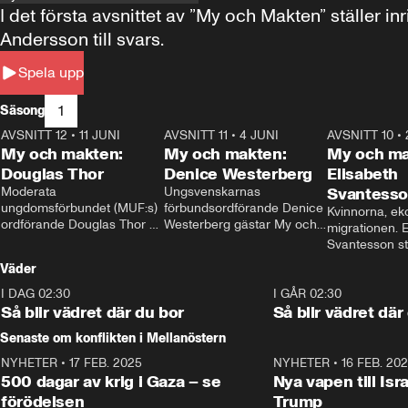
I det första avsnittet av ”My och Makten” ställe
Andersson till svars.
Spela upp
1
Säsong
AVSNITT 12
•
11 JUNI
26:27
AVSNITT 11
•
4 JUNI
23:40
AVSNITT 10
•
My och makten:
My och makten:
My och ma
Douglas Thor
Denice Westerberg
Elisabeth
Moderata 
Ungsvenskarnas 
Svantess
ungdomsförbundet (MUF:s) 
förbundsordförande Denice 
Kvinnorna, ek
ordförande Douglas Thor 
Westerberg gästar My och 
migrationen. E
gästar My och makten. I 
makten. I avsnittet 
Svantesson stäl
avsnittet diskuteras 
diskuteras migrationsfrågan 
när finansmini
Väder
tonårsutvisningarna och hur 
och hur SD ska locka 
Moderaterna ska locka 
kvinnliga väljare. 
I DAG 02:30
1:06
I GÅR 02:30
väljare till valet i höst. 
Så blir vädret där du bor
Så blir vädret där
Senaste om konflikten i Mellanöstern
NYHETER
•
17 FEB. 2025
0:45
NYHETER
•
16 FEB. 20
500 dagar av krig i Gaza – se
Nya vapen till Isr
förödelsen
Trump