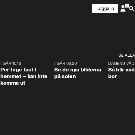
Logga in
SE ALLA
5
I GÅR 10:16
1:26
I GÅR 08:20
0:31
DAGENS VÄD
Per-Inge fast i
Se de nya bilderna
Så blir väd
hemmet – kan inte
på solen
bor
komma ut