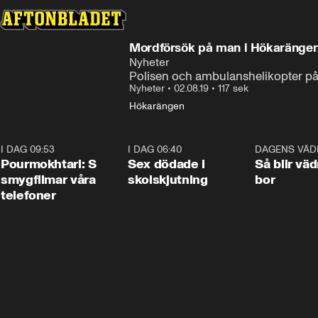
Mordförsök på man i Hökaränge
Nyheter
Polisen och ambulanshelikopter på
Nyheter
•
02.08.19
•
117 sek
Hökarängen
I DAG 09:53
1:36
I DAG 06:40
0:47
DAGENS VÄD
Pourmokhtari: S
Sex dödade i
Så blir väd
smygfilmar våra
skolskjutning
bor
telefoner