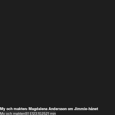
My och makten: Magdalena Andersson om Jimmie-hånet
My och makten
S1 E1
23.10.25
21 min