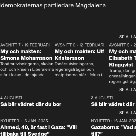
aldemokraternas partiledare Magdalena 
SE ALLA
7
AVSNITT 7
•
19 FEBRUARI
24:30
AVSNITT 6
•
12 FEBRUARI
27:30
AVSNITT 5
•
My och makten:
My och makten: Ulf
My och ma
Simona Mohamsson
Kristersson
Elisabeth
 
Tonårsutvisningarna, skolan 
Tonårsutvisningarna, 
Ringqvist
och och krisen i Liberalerna 
regeringsfrågan och 
Trump, den gr
står i fokus i det sjunde 
matpriserna står i fokus i 
omställningen
avsnittet av ”My och 
det sjätte avsnittet av ”My 
regeringsfråga
makten”. Se när 
och makten”. Se när 
centrum i det 
SE ALLA
Aftonbladets inrikespolitiska 
Aftonbladets inrikespolitiska 
avsnittet av ”
kommentator My 
kommentator My 
6
4 AUGUSTI
1:06
3 AUGUSTI
Makten”. Se nä
Rohwedder ställer 
Rohwedder ställer 
Så blir vädret där du bor
Så blir vädret där
Aftonbladets in
utbildnings- och 
statsminister Ulf Kristersson 
kommentator 
SE ALLA
integrationsminister Simona 
till svars.
Rohwedder stäl
Mohamsson till svars.
Centerpartiets
2
NYHETER
•
16 JAN. 2025
1:01
NYHETER
•
16 JAN. 20
Thand Ring till
Ahmed, 40, är fast i Gaza: ”Vill
Gazaborna: ”Vad s
tillbaka till Sverige”
till?”