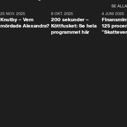
SE ALLA
3
25 NOV. 2025
31:05
8 OKT. 2025
4:29
4 JUNI 2025
Knutby – Vem
200 sekunder –
Finansmin
mördade Alexandra?
Köttfusket: Se hela
125 procent
programmet här
"Skattever
viktig uppg