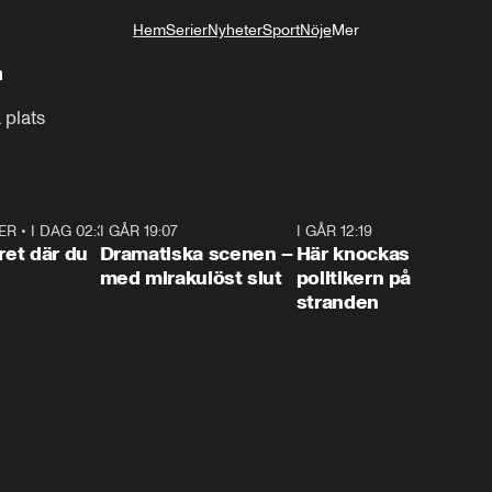
Hem
Serier
Nyheter
Sport
Nöje
Mer
Livsstil
n
 plats
ER
•
I DAG 02:30
1:06
I GÅR 19:07
0:42
I GÅR 12:19
0:4
ret där du
Dramatiska scenen –
Här knockas
med mirakulöst slut
politikern på
stranden