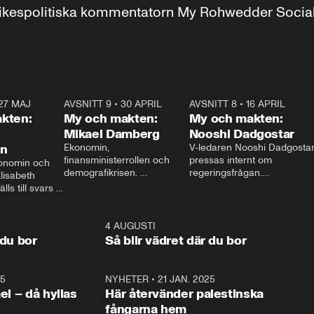
r inrikespolitiska kommentatorn My Rohwedder Soci
27 MAJ
3:51
AVSNITT 9
•
30 APRIL
24:00
AVSNITT 8
•
16 APRIL
25:1
kten:
My och makten:
My och makten:
Mikael Damberg
Nooshi Dadgostar
on
Ekonomin, 
V-ledaren Nooshi Dadgostar
finansministerrollen och 
pressas internt om 
onomin och 
demografikrisen. 
regeringsfrågan.

lisabeth 
Oppositionen ställs till svars 
I Aftonbladets 
ls till svars 
när Socialdemokraternas 
partiledarutfrågning ”My 
stern gästar 
Mikael Damberg gästar My 
och Makten” sätter hon ner 
My och Makten. 
och Makten. 
foten mot kritikerna:

1:06
4 AUGUSTI
1:0
– Vi ställer upp i val. Ska vi 
 du bor
Så blir vädret där du bor
vara med så sitter vi förstås 
25
1:22
NYHETER
•
21 JAN. 2025
0:5
ael – då hyllas
Här återvänder palestinska
fångarna hem