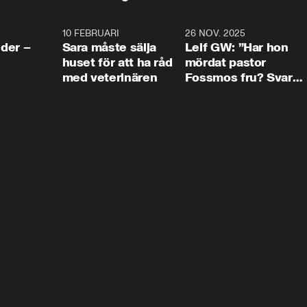
4:24
10 FEBRUARI
4:13
26 NOV. 2025
8:1
der –
Sara måste sälja
Leif GW: ”Har hon
huset för att ha råd
mördat pastor
med veterinären
Fossmos fru? Svar
nej.”