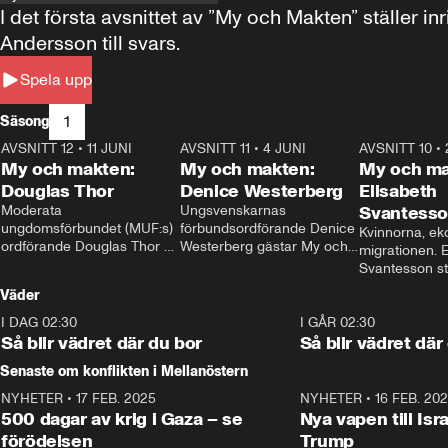
I det första avsnittet av ”My och Makten” ställe
Andersson till svars.
Spela upp
1
Säsong
AVSNITT 12
•
11 JUNI
26:27
AVSNITT 11
•
4 JUNI
23:40
AVSNITT 10
•
My och makten:
My och makten:
My och ma
Douglas Thor
Denice Westerberg
Elisabeth
Moderata 
Ungsvenskarnas 
Svantess
ungdomsförbundet (MUF:s) 
förbundsordförande Denice 
Kvinnorna, ek
ordförande Douglas Thor 
Westerberg gästar My och 
migrationen. E
gästar My och makten. I 
makten. I avsnittet 
Svantesson stäl
avsnittet diskuteras 
diskuteras migrationsfrågan 
när finansmini
Väder
tonårsutvisningarna och hur 
och hur SD ska locka 
Moderaterna ska locka 
kvinnliga väljare. 
I DAG 02:30
1:06
I GÅR 02:30
väljare till valet i höst. 
Så blir vädret där du bor
Så blir vädret där
Senaste om konflikten i Mellanöstern
NYHETER
•
17 FEB. 2025
0:45
NYHETER
•
16 FEB. 20
500 dagar av krig i Gaza – se
Nya vapen till Isr
förödelsen
Trump