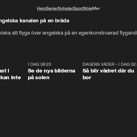
Hem
Serier
Nyheter
Sport
Nöje
Mer
Livsstil
engelska kanalen på en bräda
iska att flyga över engelska på en egenkonstruerad flygand
1:26
I DAG 08:20
0:31
DAGENS VÄDER
•
I DAG 02
1:0
st i
Se de nya bilderna
Så blir vädret där du
kan inte
på solen
bor