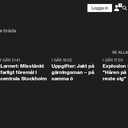
Logga in
e bräda.
SE ALLA
:30
6
I GÅR 21:41
0:35
I GÅR 18:52
0:33
I GÅR 17:50
Larmet: Misstänkt
Uppgifter: Jakt på
Explosion 
farligt föremål i
gärningsman – på
”Håren på
centrala Stockholm
samma ö
reste sig”