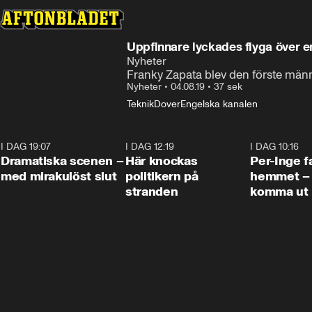
Uppfinnare lyckades flyga över 
Nyheter
Franky Zapata blev den förste männ
Nyheter
•
04.08.19
•
37 sek
Teknik
Dover
Engelska kanalen
I DAG 19:07
0:42
I DAG 12:19
0:45
I DAG 10:16
Dramatiska scenen –
Här knockas
Per-Inge fa
med mirakulöst slut
politikern på
hemmet – 
stranden
komma ut