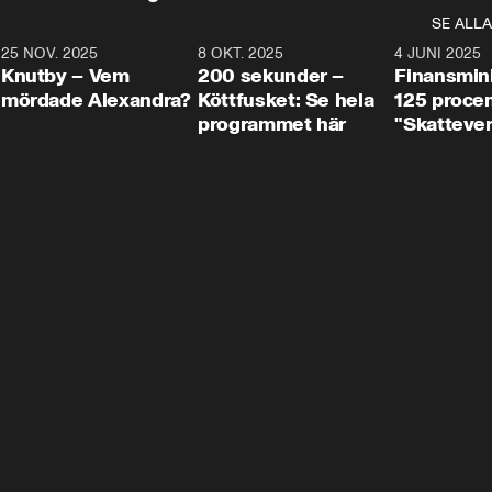
SE ALLA
3
25 NOV. 2025
31:05
8 OKT. 2025
4:29
4 JUNI 2025
Knutby – Vem
200 sekunder –
Finansmin
mördade Alexandra?
Köttfusket: Se hela
125 procent
programmet här
"Skattever
viktig uppg