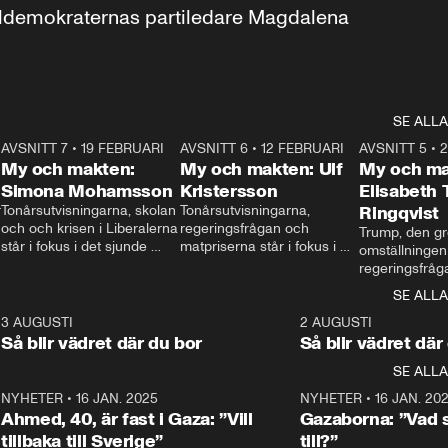
aldemokraternas partiledare Magdalena 
SE ALLA
7
AVSNITT 7
•
19 FEBRUARI
24:30
AVSNITT 6
•
12 FEBRUARI
27:30
AVSNITT 5
•
My och makten:
My och makten: Ulf
My och ma
Simona Mohamsson
Kristersson
Elisabeth
 
Tonårsutvisningarna, skolan 
Tonårsutvisningarna, 
Ringqvist
och och krisen i Liberalerna 
regeringsfrågan och 
Trump, den gr
står i fokus i det sjunde 
matpriserna står i fokus i 
omställningen
avsnittet av ”My och 
det sjätte avsnittet av ”My 
regeringsfråga
makten”. Se när 
och makten”. Se när 
centrum i det 
SE ALLA
Aftonbladets inrikespolitiska 
Aftonbladets inrikespolitiska 
avsnittet av ”
kommentator My 
kommentator My 
6
3 AUGUSTI
1:06
2 AUGUSTI
Makten”. Se nä
Rohwedder ställer 
Rohwedder ställer 
Så blir vädret där du bor
Så blir vädret där
Aftonbladets in
utbildnings- och 
statsminister Ulf Kristersson 
kommentator 
SE ALLA
integrationsminister Simona 
till svars.
Rohwedder stäl
Mohamsson till svars.
Centerpartiets
2
NYHETER
•
16 JAN. 2025
1:01
NYHETER
•
16 JAN. 20
Thand Ring till
Ahmed, 40, är fast i Gaza: ”Vill
Gazaborna: ”Vad s
tillbaka till Sverige”
till?”