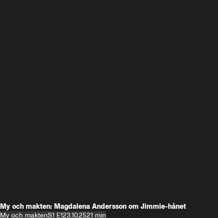
My och makten: Magdalena Andersson om Jimmie-hånet
My och makten
S1 E1
23.10.25
21 min