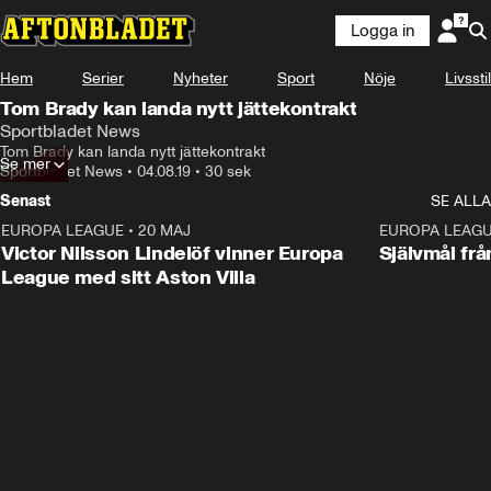
Logga in
Hem
Serier
Nyheter
Sport
Nöje
Livsstil
Tom Brady kan landa nytt jättekontrakt
Sportbladet News
Tom Brady kan landa nytt jättekontrakt
Se mer
Sportbladet News
•
04.08.19
•
30 sek
Senast
SE ALLA
EUROPA LEAGUE
•
20 MAJ
1:32
EUROPA LEAG
Victor Nilsson Lindelöf vinner Europa
Självmål frå
League med sitt Aston Villa