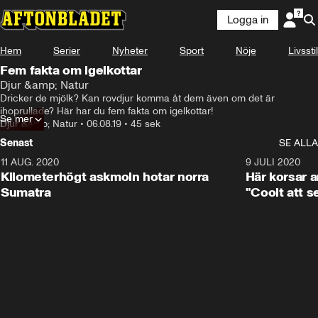
Logga in
Hem
Serier
Nyheter
Sport
Nöje
Livsstil
Fem fakta om igelkottar
Djur &amp; Natur
Dricker de mjölk? Kan rovdjur komma åt dem även om det är 
ihoprullade? Här har du fem fakta om igelkottar!
Se mer
Djur &amp; Natur
•
06.08.19
•
45 sek
Senast
SE ALLA
11 AUG. 2020
0:41
9 JULI 2020
Kilometerhögt askmoln hotar norra
Här korsar 
Sumatra
"Coolt att s