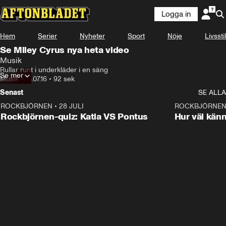
Logga in
Hem
Serier
Nyheter
Sport
Nöje
Livsstil
Se Miley Cyrus nya heta video
Musik
Rullar runt i underkläder i en säng
Se mer
Musik
•
18.07.16
•
92 sek
Senast
SE ALLA
ROCKBJÖRNEN
•
28 JULI
0:15
ROCKBJÖRNE
Rockbjörnen-quiz: Katia VS Pontus
Hur väl kän