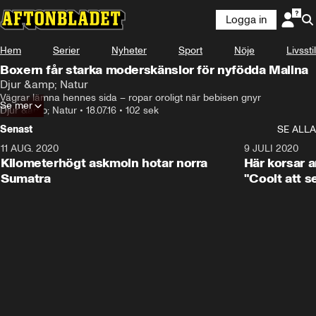
Logga in
Hem
Serier
Nyheter
Sport
Nöje
Livsstil
Boxern får starka moderskänslor för nyfödda Malina
Djur &amp; Natur
Vägrar lämna hennes sida – ropar oroligt när bebisen gnyr
Se mer
Djur &amp; Natur
•
18.07.16
•
102 sek
Senast
SE ALLA
11 AUG. 2020
0:41
9 JULI 2020
Kilometerhögt askmoln hotar norra
Här korsar 
Sumatra
"Coolt att s