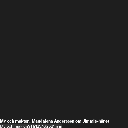
My och makten: Magdalena Andersson om Jimmie-hånet
My och makten
S1 E1
23.10.25
21 min