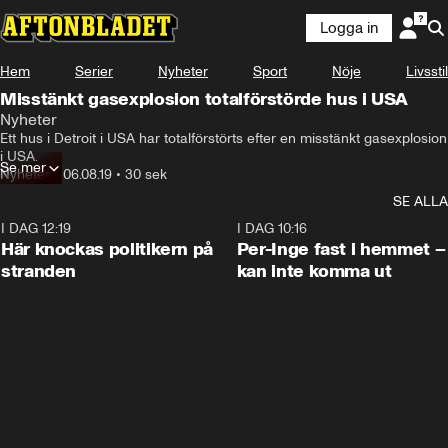
Logga in
Hem
Serier
Nyheter
Sport
Nöje
Livsstil
Misstänkt gasexplosion totalförstörde hus i USA
Nyheter
Ett hus i Detroit i USA har totalförstörts efter en misstänkt gasexplosion 
i USA.
Se mer
Nyheter
•
06.08.19
•
30 sek
SE ALLA
I DAG 12:19
0:45
I DAG 10:16
Här knockas politikern på
Per-Inge fast i hemmet –
stranden
kan inte komma ut