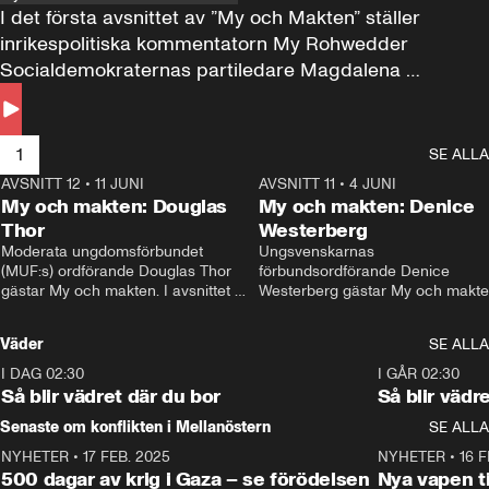
I det första avsnittet av ”My och Makten” ställer 
inrikespolitiska kommentatorn My Rohwedder 
Socialdemokraternas partiledare Magdalena 
Andersson till svars.
1
SE ALLA
AVSNITT 12
•
11 JUNI
26:27
AVSNITT 11
•
4 JUNI
2
My och makten: Douglas
My och makten: Denice
Thor
Westerberg
Moderata ungdomsförbundet 
Ungsvenskarnas 
(MUF:s) ordförande Douglas Thor 
förbundsordförande Denice 
gästar My och makten. I avsnittet 
Westerberg gästar My och makten.
diskuteras tonårsutvisningarna och 
avsnittet diskuteras migrationsfrå
hur Moderaterna ska locka väljare till 
och hur SD ska locka kvinnliga 
Väder
SE ALLA
valet i höst. 
väljare. 
I DAG 02:30
1:06
I GÅR 02:30
Så blir vädret där du bor
Så blir vädr
Senaste om konflikten i Mellanöstern
SE ALLA
NYHETER
•
17 FEB. 2025
0:45
NYHETER
•
16 F
500 dagar av krig i Gaza – se förödelsen
Nya vapen ti