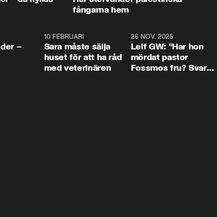
fångarna hem
4:24
10 FEBRUARI
4:13
26 NOV. 2025
8:1
der –
Sara måste sälja
Leif GW: ”Har hon
huset för att ha råd
mördat pastor
med veterinären
Fossmos fru? Svar
nej.”