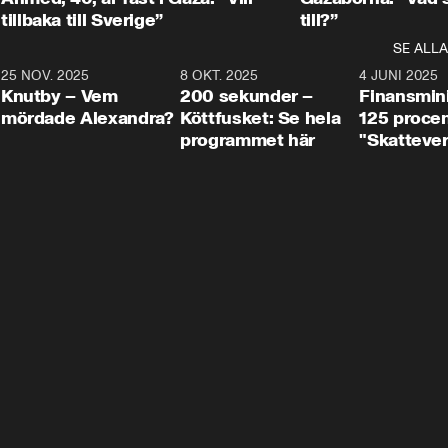
tillbaka till Sverige”
till?”
SE ALLA
3
25 NOV. 2025
31:05
8 OKT. 2025
4:29
4 JUNI 2025
Knutby – Vem
200 sekunder –
Finansmin
mördade Alexandra?
Köttfusket: Se hela
125 procent
programmet här
"Skattever
viktig uppg