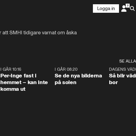
Logga in
er att SMHI tidigare varnat om åska 
SE ALLA
5
I GÅR 10:16
1:26
I GÅR 08:20
0:31
DAGENS VÄD
Per-Inge fast i
Se de nya bilderna
Så blir väd
hemmet – kan inte
på solen
bor
komma ut