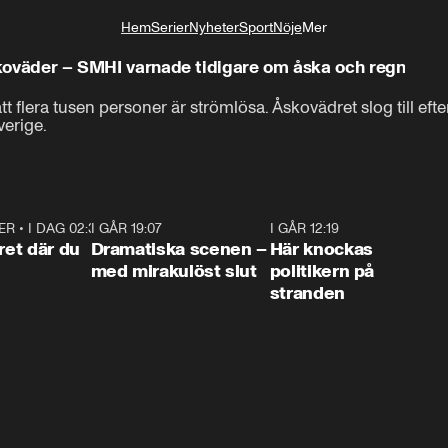
Hem
Serier
Nyheter
Sport
Nöje
Mer
Livsstil
åskoväder – SMHI varnade tidigare om åska och regn
tt flera tusen personer är strömlösa. Åskovädret slog till eft
verige.
ER
•
I DAG 02:30
1:06
I GÅR 19:07
0:42
I GÅR 12:19
0:4
ret där du
Dramatiska scenen –
Här knockas
med mirakulöst slut
politikern på
stranden