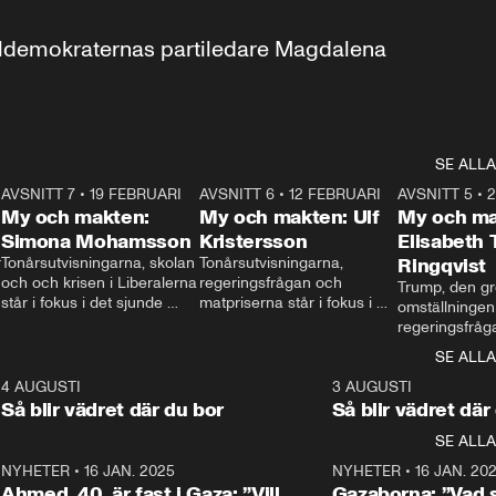
aldemokraternas partiledare Magdalena 
SE ALLA
7
AVSNITT 7
•
19 FEBRUARI
24:30
AVSNITT 6
•
12 FEBRUARI
27:30
AVSNITT 5
•
My och makten:
My och makten: Ulf
My och ma
Simona Mohamsson
Kristersson
Elisabeth
 
Tonårsutvisningarna, skolan 
Tonårsutvisningarna, 
Ringqvist
och och krisen i Liberalerna 
regeringsfrågan och 
Trump, den gr
står i fokus i det sjunde 
matpriserna står i fokus i 
omställningen
avsnittet av ”My och 
det sjätte avsnittet av ”My 
regeringsfråga
makten”. Se när 
och makten”. Se när 
centrum i det 
SE ALLA
Aftonbladets inrikespolitiska 
Aftonbladets inrikespolitiska 
avsnittet av ”
kommentator My 
kommentator My 
6
4 AUGUSTI
1:06
3 AUGUSTI
Makten”. Se nä
Rohwedder ställer 
Rohwedder ställer 
Så blir vädret där du bor
Så blir vädret där
Aftonbladets in
utbildnings- och 
statsminister Ulf Kristersson 
kommentator 
SE ALLA
integrationsminister Simona 
till svars.
Rohwedder stäl
Mohamsson till svars.
Centerpartiets
2
NYHETER
•
16 JAN. 2025
1:01
NYHETER
•
16 JAN. 20
Thand Ring till
Ahmed, 40, är fast i Gaza: ”Vill
Gazaborna: ”Vad s