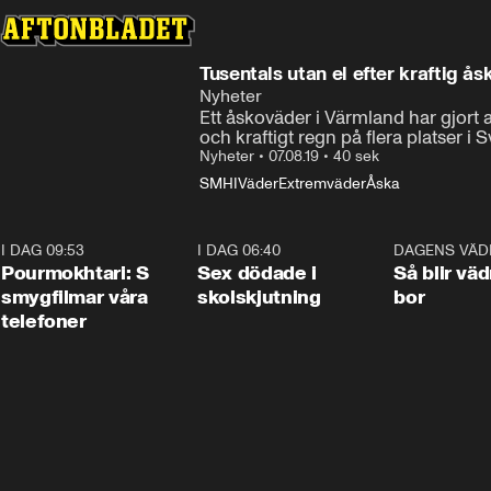
Tusentals utan el efter kraftig 
Nyheter
Ett åskoväder i Värmland har gjort a
och kraftigt regn på flera platser i S
Nyheter
•
07.08.19
•
40 sek
SMHI
Väder
Extremväder
Åska
I DAG 09:53
1:36
I DAG 06:40
0:47
DAGENS VÄD
Pourmokhtari: S
Sex dödade i
Så blir väd
smygfilmar våra
skolskjutning
bor
telefoner