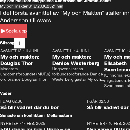
My och makten: Magdalena Andersson om Jimmie-hånet
My och makten
S1 E1
23.10.25
21 min
I det första avsnittet av ”My och Makten” ställe
Andersson till svars.
Spela upp
1
Säsong
AVSNITT 12
•
11 JUNI
26:27
AVSNITT 11
•
4 JUNI
23:40
AVSNITT 10
•
My och makten:
My och makten:
My och ma
Douglas Thor
Denice Westerberg
Elisabeth
Moderata 
Ungsvenskarnas 
Svantess
ungdomsförbundet (MUF:s) 
förbundsordförande Denice 
Kvinnorna, ek
ordförande Douglas Thor 
Westerberg gästar My och 
migrationen. E
gästar My och makten. I 
makten. I avsnittet 
Svantesson stäl
avsnittet diskuteras 
diskuteras migrationsfrågan 
när finansmini
Väder
tonårsutvisningarna och hur 
och hur SD ska locka 
Moderaterna ska locka 
kvinnliga väljare. 
I DAG 02:30
1:06
I GÅR 02:30
väljare till valet i höst. 
Så blir vädret där du bor
Så blir vädret där
Senaste om konflikten i Mellanöstern
NYHETER
•
17 FEB. 2025
0:45
NYHETER
•
16 FEB. 20
500 dagar av krig i Gaza – se
Nya vapen till Isr