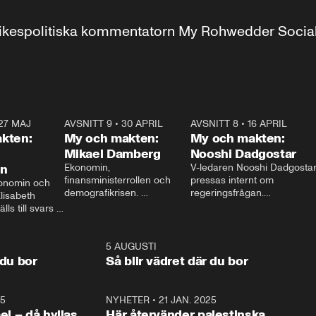
r inrikespolitiska kommentatorn My Rohwedder Soci
27 MAJ
3:51
AVSNITT 9
•
30 APRIL
24:00
AVSNITT 8
•
16 APRIL
25:1
kten:
My och makten:
My och makten:
Mikael Damberg
Nooshi Dadgostar
on
Ekonomin, 
V-ledaren Nooshi Dadgostar
finansministerrollen och 
pressas internt om 
onomin och 
demografikrisen. 
regeringsfrågan.

lisabeth 
Oppositionen ställs till svars 
I Aftonbladets 
ls till svars 
när Socialdemokraternas 
partiledarutfrågning ”My 
stern gästar 
Mikael Damberg gästar My 
och Makten” sätter hon ner 
My och Makten. 
och Makten. 
foten mot kritikerna:

1:06
5 AUGUSTI
1:0
– Vi ställer upp i val. Ska vi 
 du bor
Så blir vädret där du bor
vara med så sitter vi förstås 
25
1:22
NYHETER
•
21 JAN. 2025
0:5
ael – då hyllas
Här återvänder palestinska