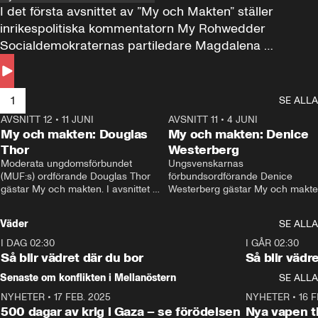
I det första avsnittet av ”My och Makten” ställer 
inrikespolitiska kommentatorn My Rohwedder 
Socialdemokraternas partiledare Magdalena 
Andersson till svars.
1
SE ALLA
AVSNITT 12
•
11 JUNI
26:27
AVSNITT 11
•
4 JUNI
2
My och makten: Douglas
My och makten: Denice
Thor
Westerberg
Moderata ungdomsförbundet 
Ungsvenskarnas 
(MUF:s) ordförande Douglas Thor 
förbundsordförande Denice 
gästar My och makten. I avsnittet 
Westerberg gästar My och makten.
diskuteras tonårsutvisningarna och 
avsnittet diskuteras migrationsfrå
hur Moderaterna ska locka väljare till 
och hur SD ska locka kvinnliga 
Väder
SE ALLA
valet i höst. 
väljare. 
I DAG 02:30
1:06
I GÅR 02:30
Så blir vädret där du bor
Så blir vädr
Senaste om konflikten i Mellanöstern
SE ALLA
NYHETER
•
17 FEB. 2025
0:45
NYHETER
•
16 F
500 dagar av krig i Gaza – se förödelsen
Nya vapen ti