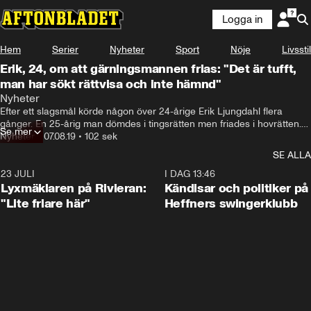
Logga in
Hem
Serier
Nyheter
Sport
Nöje
Livsstil
Erik, 24, om att gärningsmannen frias: "Det är tufft,
man har sökt rättvisa och inte hämnd"
Nyheter
Efter ett slagsmål körde någon över 24-årige Erik Ljungdahl flera 
gånger. En 25-årig man dömdes i tingsrätten men friades i hovrätten.

Se mer
Nyheter
•
07.08.19
•
102 sek
Nu greppar Erik ett sista halmstrå och söker själv prövningstillstånd 
SE ALLA
hos Högsta domstolen.
23 JULI
2:02
I DAG 13:46
Lyxmäklaren på Rivieran:
Kändisar och politiker på
"Lite friare här"
Heffners swingerklubb