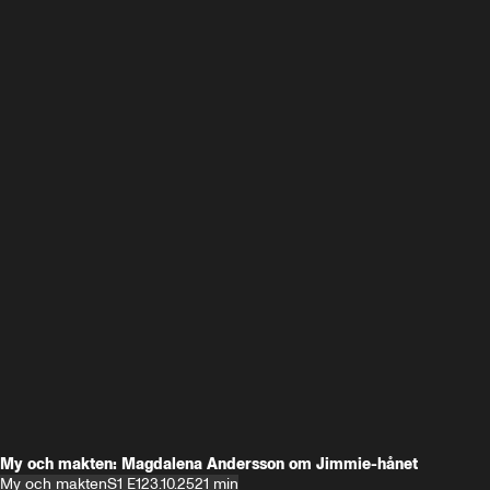
My och makten: Magdalena Andersson om Jimmie-hånet
My och makten
S1 E1
23.10.25
21 min