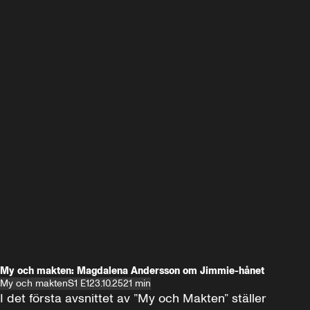
My och makten: Magdalena Andersson om Jimmie-hånet
My och makten
S1 E1
23.10.25
21 min
I det första avsnittet av ”My och Makten” ställer 