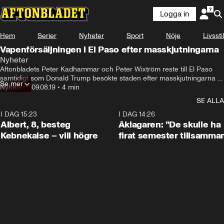
Logga in
Hem
Serier
Nyheter
Sport
Nöje
Livsstil
Vapenförsäljningen i El Paso efter masskjutningarna
Nyheter
Aftonbladets Peter Kadhammar och Peter Wixtröm reste till El Paso 
samtidigt som Donald Trump besökte staden efter masskjutningarna 
Se mer
tidigare i veckan.
Nyheter
•
09.08.19
•
4 min
SE ALLA
I DAG 15:23
0:54
I DAG 14:26
Albert, 8, besteg
Åklagaren: ”De skulle ha
Kebnekaise – vill högre
firat semester tillsamma