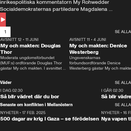
inrikespolitiska kommentatorn My Rohwedder 
Socialdemokraternas partiledare Magdalena 
Andersson till svars.
1
SE ALLA
AVSNITT 12
•
11 JUNI
26:27
AVSNITT 11
•
4 JUNI
2
My och makten: Douglas
My och makten: Denice
Thor
Westerberg
Moderata ungdomsförbundet 
Ungsvenskarnas 
(MUF:s) ordförande Douglas Thor 
förbundsordförande Denice 
gästar My och makten. I avsnittet 
Westerberg gästar My och makten.
diskuteras tonårsutvisningarna och 
avsnittet diskuteras migrationsfrå
hur Moderaterna ska locka väljare till 
och hur SD ska locka kvinnliga 
Väder
SE ALLA
valet i höst. 
väljare. 
I DAG 02:30
1:06
I GÅR 02:30
Så blir vädret där du bor
Så blir vädr
Senaste om konflikten i Mellanöstern
SE ALLA
NYHETER
•
17 FEB. 2025
0:45
NYHETER
•
16 F
500 dagar av krig i Gaza – se förödelsen
Nya vapen ti