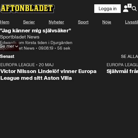
Logga in
Hem
Serier
Nyheter
Sport
Nöje
Livsstil
”Jag känner mig självsäker”
Sportbladet News
Edwards om första tiden i Djurgården
Se mer
Sportbladet News
•
09.08.19
•
56 sek
Senast
SE ALLA
EUROPA LEAGUE
•
20 MAJ
1:32
EUROPA LEAG
Victor Nilsson Lindelöf vinner Europa
Självmål frå
League med sitt Aston Villa