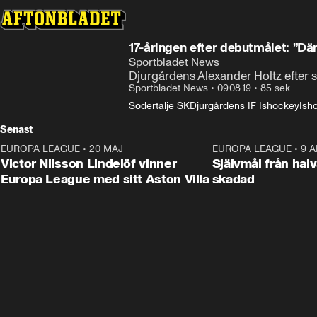
17-åringen efter debutmålet: ”Dä
Sportbladet News
Djurgårdens Alexander Holtz efter s
Sportbladet News
•
09.08.19
•
85 sek
Södertälje SK
Djurgårdens IF Ishockey
Ish
Senast
EUROPA LEAGUE
•
20 MAJ
1:32
EUROPA LEAGUE
•
9 A
Victor Nilsson Lindelöf vinner
Självmål från hal
Europa League med sitt Aston Villa
skadad