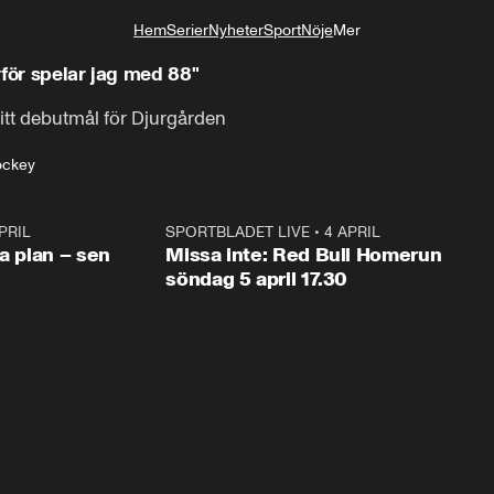
Hem
Serier
Nyheter
Sport
Nöje
Mer
Livsstil
rför spelar jag med 88"
itt debutmål för Djurgården
ockey
PRIL
1:03
SPORTBLADET LIVE
•
4 APRIL
1:0
va plan – sen
Missa inte: Red Bull Homerun
söndag 5 april 17.30