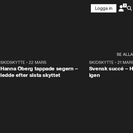
Logga in
SE ALLA
9
SKIDSKYTTE
•
22 MARS
0:55
SKIDSKYTTE
•
21 MAR
Hanna Öberg tappade segern –
Svensk succé – 
ledde efter sista skyttet
igen