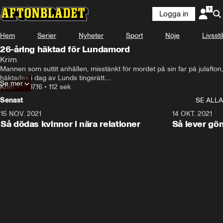
Logga in
Hem
Serier
Nyheter
Sport
Nöje
Livsstil
26-åring häktad för Lundamord
Krim
Mannen som suttit anhållen, misstänkt för mordet på sin far på julafton, 
häktades i dag av Lunds tingsrätt.

Se mer
Själv förnekade 26-åringen brott och ville bli släppt på fri fot.
Krim
•
18.07.16
•
112 sek
Senast
SE ALLA
15 NOV. 2021
3:28
14 OKT. 2021
Så dödas kvinnor i nära relationer
Så lever gö