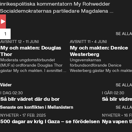
inrikespolitiska kommentatorn My Rohwedder 
Socialdemokraternas partiledare Magdalena 
Andersson till svars.
1
SE ALLA
AVSNITT 12
•
11 JUNI
26:27
AVSNITT 11
•
4 JUNI
2
My och makten: Douglas
My och makten: Denice
Thor
Westerberg
Moderata ungdomsförbundet 
Ungsvenskarnas 
(MUF:s) ordförande Douglas Thor 
förbundsordförande Denice 
gästar My och makten. I avsnittet 
Westerberg gästar My och makten.
diskuteras tonårsutvisningarna och 
avsnittet diskuteras migrationsfrå
hur Moderaterna ska locka väljare till 
och hur SD ska locka kvinnliga 
Väder
SE ALLA
valet i höst. 
väljare. 
I DAG 02:30
1:06
I GÅR 02:30
Så blir vädret där du bor
Så blir vädr
Senaste om konflikten i Mellanöstern
SE ALLA
NYHETER
•
17 FEB. 2025
0:45
NYHETER
•
16 F
500 dagar av krig i Gaza – se förödelsen
Nya vapen ti