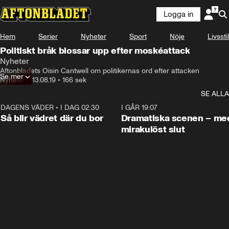
Logga in
Hem
Serier
Nyheter
Sport
Nöje
Livsstil
Politiskt bråk blossar upp efter moskéattack
Nyheter
Aftonbladets Oisin Cantwell om politikernas ord efter attacken
Se mer
Nyheter
•
13.08.19
•
166 sek
SE ALLA
DAGENS VÄDER
•
I DAG 02:30
1:06
I GÅR 19:07
Så blir vädret där du bor
Dramatiska scenen – me
mirakulöst slut