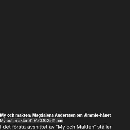
My och makten: Magdalena Andersson om Jimmie-hånet
My och makten
S1 E1
23.10.25
21 min
I det första avsnittet av ”My och Makten” ställer 